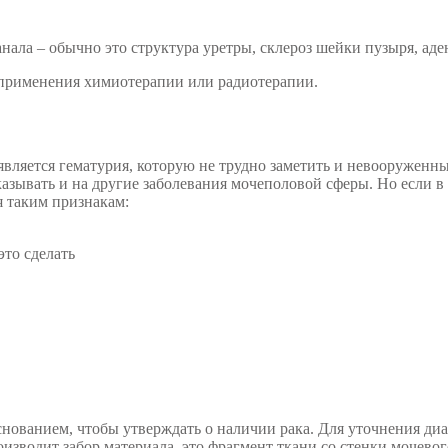
нала – обычно это структура уретры, склероз шейки пузыря, ад
 применения химиотерапии или радиотерапии.
ляется гематурия, которую не трудно заметить и невооруженны
азывать и на другие заболевания мочеполовой сферы. Но если в 
я таким признакам:
то сделать
нованием, чтобы утверждать о наличии рака. Для уточнения диа
изводит забор материала, это фрагмент ткани со стенки мочево