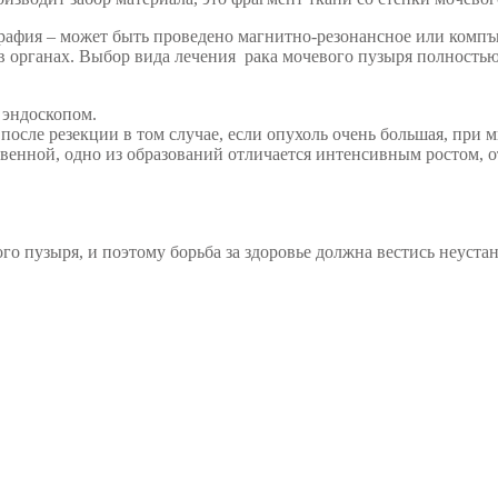
рафия – может быть проведено магнитно-резонансное или компъю
з в органах. Выбор вида лечения рака мочевого пузыря полност
 эндоскопом.
сле резекции в том случае, если опухоль очень большая, при 
венной, одно из образований отличается интенсивным ростом, о
о пузыря, и поэтому борьба за здоровье должна вестись неустан