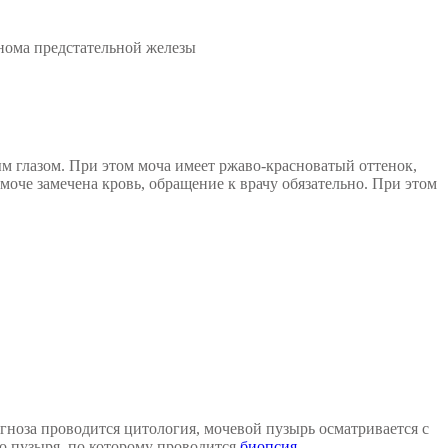
енома предстательной железы
м глазом. При этом моча имеет ржаво-красноватый оттенок,
моче замечена кровь, обращение к врачу обязательно. При этом
гноза проводится цитология, мочевой пузырь осматривается с
го пузыря, по которому проводится
биопсия
.