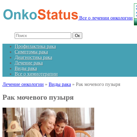
Все о лечении онкологии
Профилактика рака
Симптомы рака
Диагностика рака
Лечение рака
Виды рака
Все о химиотерапии
Лечение онкологии
»
Виды рака
»
Рак мочевого пузыря
Рак мочевого пузыря