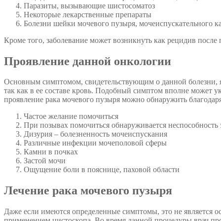
Паразиты, вызывающие шистосоматоз
Некоторые лекарственные препараты
Болезни шейки мочевого пузыря, мочеиспускательного ка
Кроме того, заболевание может возникнуть как рецидив после
Проявление данной онкологии
Основным симптомом, свидетельствующим о данной болезни, яв
так как в ее составе кровь. Подобный симптом вполне может ук
проявление рака мочевого пузыря можно обнаружить благодар
Частое желание помочиться
При позывах помочиться обнаруживается неспособность э
Дизурия – болезненность мочеиспускания
Различные инфекции мочеполовой сферы
Камни в почках
Застой мочи
Ощущение боли в пояснице, паховой области
Лечение рака мочевого пузыря
Даже если имеются определенные симптомы, это не является ос
применением цистоскопа. Во время данной процедуры врач про