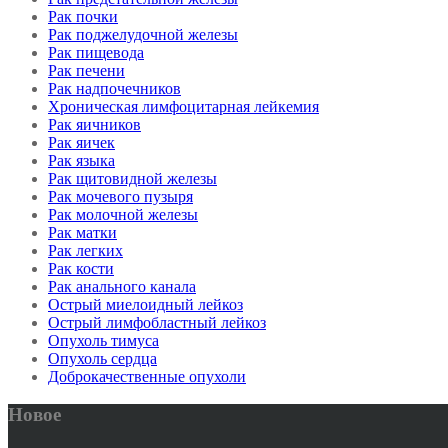
Рак почки
Рак поджелудочной железы
Рак пищевода
Рак печени
Рак надпочечников
Хроническая лимфоцитарная лейкемия
Рак яичников
Рак яичек
Рак языка
Рак щитовидной железы
Рак мочевого пузыря
Рак молочной железы
Рак матки
Рак легких
Рак кости
Рак анального канала
Острый миелоидный лейкоз
Острый лимфобластный лейкоз
Опухоль тимуса
Опухоль сердца
Доброкачественные опухоли
Новое