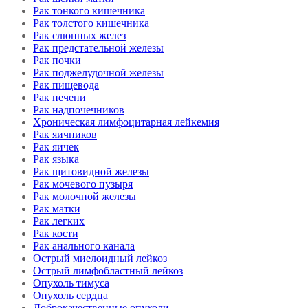
Рак тонкого кишечника
Рак толстого кишечника
Рак слюнных желез
Рак предстательной железы
Рак почки
Рак поджелудочной железы
Рак пищевода
Рак печени
Рак надпочечников
Хроническая лимфоцитарная лейкемия
Рак яичников
Рак яичек
Рак языка
Рак щитовидной железы
Рак мочевого пузыря
Рак молочной железы
Рак матки
Рак легких
Рак кости
Рак анального канала
Острый миелоидный лейкоз
Острый лимфобластный лейкоз
Опухоль тимуса
Опухоль сердца
Доброкачественные опухоли