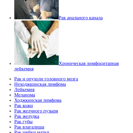
Рак анального канала
Хроническая лимфоцитарная
лейкемия
Рак и опухоли головного мозга
Неходжкинская лимфома
Лейкемия
Меланома
Ходжкинская лимфома
Рак кожи
Рак желчного пузыря
Рак желудка
Рак губы
Рак влагалища
Рак шейки матки