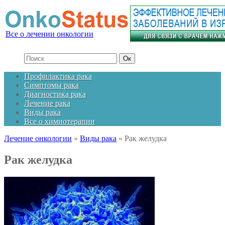
Все о лечении онкологии
Профилактика рака
Симптомы рака
Диагностика рака
Лечение рака
Виды рака
Все о химиотерапии
Лечение онкологии
»
Виды рака
»
Рак желудка
Рак желудка