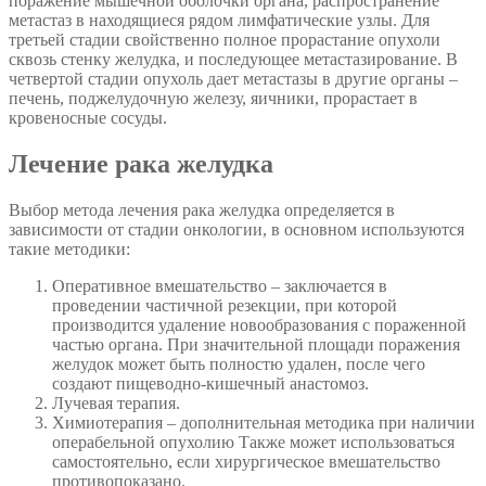
поражение мышечной оболочки органа, распространение
метастаз в находящиеся рядом лимфатические узлы. Для
третьей стадии свойственно полное прорастание опухоли
сквозь стенку желудка, и последующее метастазирование. В
четвертой стадии опухоль дает метастазы в другие органы –
печень, поджелудочную железу, яичники, прорастает в
кровеносные сосуды.
Лечение рака желудка
Выбор метода лечения рака желудка определяется в
зависимости от стадии онкологии, в основном используются
такие методики:
Оперативное вмешательство – заключается в
проведении частичной резекции, при которой
производится удаление новообразования с пораженной
частью органа. При значительной площади поражения
желудок может быть полностю удален, после чего
создают пищеводно-кишечный анастомоз.
Лучевая терапия.
Химиотерапия – дополнительная методика при наличии
операбельной опухолию Также может использоваться
самостоятельно, если хирургическое вмешательство
противопоказано.