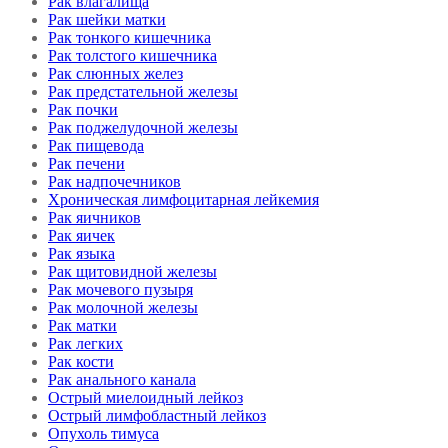
Рак влагалища
Рак шейки матки
Рак тонкого кишечника
Рак толстого кишечника
Рак слюнных желез
Рак предстательной железы
Рак почки
Рак поджелудочной железы
Рак пищевода
Рак печени
Рак надпочечников
Хроническая лимфоцитарная лейкемия
Рак яичников
Рак яичек
Рак языка
Рак щитовидной железы
Рак мочевого пузыря
Рак молочной железы
Рак матки
Рак легких
Рак кости
Рак анального канала
Острый миелоидный лейкоз
Острый лимфобластный лейкоз
Опухоль тимуса