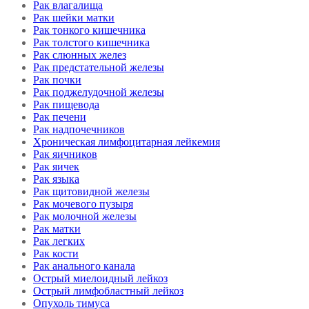
Рак влагалища
Рак шейки матки
Рак тонкого кишечника
Рак толстого кишечника
Рак слюнных желез
Рак предстательной железы
Рак почки
Рак поджелудочной железы
Рак пищевода
Рак печени
Рак надпочечников
Хроническая лимфоцитарная лейкемия
Рак яичников
Рак яичек
Рак языка
Рак щитовидной железы
Рак мочевого пузыря
Рак молочной железы
Рак матки
Рак легких
Рак кости
Рак анального канала
Острый миелоидный лейкоз
Острый лимфобластный лейкоз
Опухоль тимуса