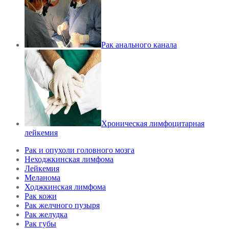
Рак анального канала
Хроническая лимфоцитарная
лейкемия
Рак и опухоли головного мозга
Неходжкинская лимфома
Лейкемия
Меланома
Ходжкинская лимфома
Рак кожи
Рак желчного пузыря
Рак желудка
Рак губы