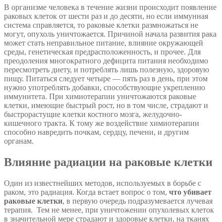
В организме человека в течение жизни происходит появление
раковых клеток от шести раз и до десяти, но если иммунная
система справляется, то раковые клетки размножаться не
могут, опухоль уничтожается. Причиной начала развития рака
может стать неправильное питание, влияние окружающей
среды, генетическая предрасположенность, и прочее. Для
преодоления многократного дефицита питания необходимо
пересмотреть диету, и потреблять лишь полезную, здоровую
пищу. Питаться следует четыре — пять раз в день, при этом
нужно употреблять добавки, способствующие укреплению
иммунитета. При химиотерапии уничтожаются раковые
клетки, имеющие быстрый рост, но в том числе, страдают и
быстрорастущие клетки костного мозга, желудочно-
кишечного тракта. К тому же воздействие химиотерапии
способно навредить почкам, сердцу, печени, и другим
органам.
Влияние радиации на раковые клетки
Один из известнейших методов, используемых в борьбе с
раком, это радиация. Когда встает вопрос о том,
что убивает
раковые клетки
, в первую очередь подразумевается лучевая
терапия. Тем не менее, при уничтожении опухолевых клеток
в значительной мере страдают и здоровые клетки, на тканях