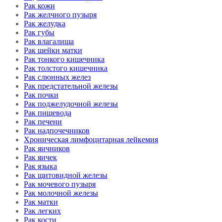
Рак кожи
Рак желчного пузыря
Рак желудка
Рак губы
Рак влагалища
Рак шейки матки
Рак тонкого кишечника
Рак толстого кишечника
Рак слюнных желез
Рак предстательной железы
Рак почки
Рак поджелудочной железы
Рак пищевода
Рак печени
Рак надпочечников
Хроническая лимфоцитарная лейкемия
Рак яичников
Рак яичек
Рак языка
Рак щитовидной железы
Рак мочевого пузыря
Рак молочной железы
Рак матки
Рак легких
Рак кости