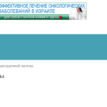
джелудочной железы
зы