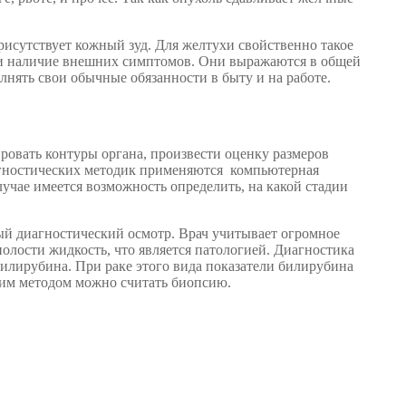
исутствует кожный зуд. Для желтухи свойственно такое
и наличие внешних симптомов. Они выражаются в общей
олнять свои обычные обязанности в быту и на работе.
ровать контуры органа, произвести оценку размеров
иагностических методик применяются компьютерная
лучае имеется возможность определить, на какой стадии
ый диагностический осмотр. Врач учитывает огромное
олости жидкость, что является патологией. Диагностика
илирубина. При раке этого вида показатели билирубина
ким методом можно считать биопсию.