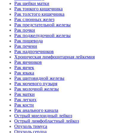
Рак шейки матки
Рак тонкого кишечника
Рак толстого кишечника
Рак слюнных желез
Рак предстательной железы
Рак почки
Рак поджелудочной железы
Рак пищевода
Рак печени
Рак надпочечников
Хроническая лимфоцитарная лейкемия
Рак яичников
Рак яичек
Рак языка
Рак щитовидной железы
Рак мочевого пузыря
Рак молочной железы
Рак матки
Рак легких
Рак кости
Рак анального канала
Острый миелоидный лейкоз
Острый лимфобластный лейкоз
Опухоль тимуса
Опухоль сердца