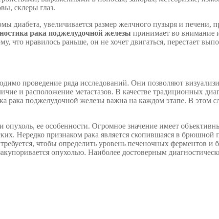
вы, склеры глаз.
ы диабета, увеличивается размер желчного пузыря и печени, пр
ностика рака поджелудочной железы
принимает во внимание 
му, что нравилось раньше, он не хочет двигаться, перестает вып
ходимо проведение ряда исследований. Они позволяют визуализи
аличие и расположение метастазов. В качестве традиционных д
ика рака поджелудочной железы важна на каждом этапе. В этом с
и опухоль, ее особенности. Огромное значение имеет объективн
ских. Нередко признаком рака является скопившаяся в брюшной п
требуется, чтобы определить уровень печеночных ферментов и б
 закупоривается опухолью. Наиболее достоверным диагностичес