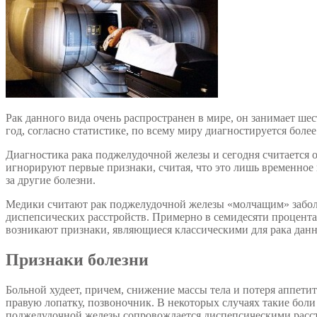
Рак данного вида очень распространен в мире, он занимает ше
год, согласно статистике, по всему миру диагностируется боле
Диагностика рака поджелудочной железы и сегодня считается о
игнорируют первые признаки, считая, что это лишь временное 
за другие болезни.
Медики считают рак поджелудочной железы «молчащим» заболев
диспепсических расстройств. Примерно в семидесяти процента
возникают признаки, являющиеся классическими для рака данн
Признаки болезни
Больной худеет, причем, снижение массы тела и потеря аппети
правую лопатку, позвоночник. В некоторых случаях такие бол
поджелудочной железы сопровождается диспепсическими расстр