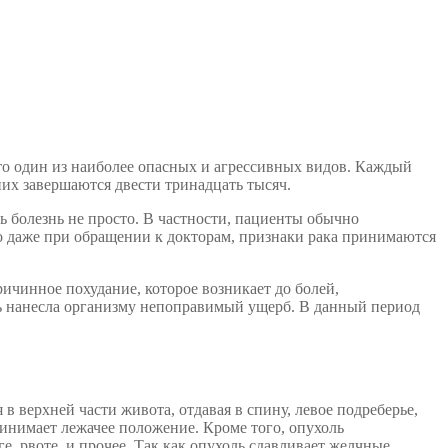
это один из наиболее опасных и агрессивных видов. Каждый
них завершаются двести тринадцать тысяч.
ь болезнь не просто. В частности, пациенты обычно
то даже при обращении к докторам, признаки рака принимаются
чинное похудание, которое возникает до болей,
нь нанесла организму непоправимый ущерб. В данный период
 верхней части живота, отдавая в спину, левое подреберье,
инимает лежачее положение. Кроме того, опухоль
, рвоте, и прочее. Так как опухоль сдавливает желчные