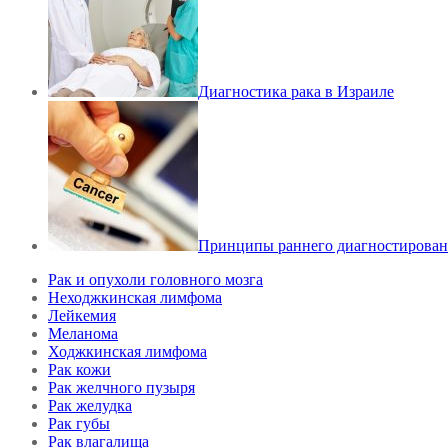
Диагностика рака в Израиле
Принципы раннего диагностирован
Рак и опухоли головного мозга
Неходжкинская лимфома
Лейкемия
Меланома
Ходжкинская лимфома
Рак кожи
Рак желчного пузыря
Рак желудка
Рак губы
Рак влагалища