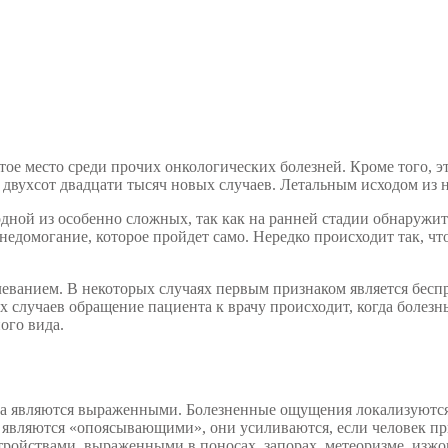
стое место среди прочих онкологических болезней. Кроме того, 
е двухсот двадцати тысяч новых случаев. Летальным исходом из 
дной из особенно сложных, так как на ранней стадии обнаружит
недомогание, которое пройдет само. Нередко происходит так, ч
анием. В некоторых случаях первым признаком является беспри
х случаев обращение пациента к врачу происходит, когда болез
ого вида.
та являются выраженными. Болезненные ощущения локализуются в
и являются «опоясывающими», они усиливаются, если человек пр
ойствами, выраженными в поносах, запорах, метеоризме, изжоге