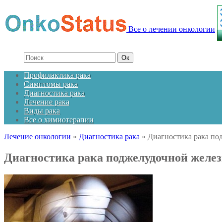
Все о лечении онкологии
Профилактика рака
Симптомы рака
Диагностика рака
Лечение рака
Виды рака
Все о химиотерапии
Лечение онкологии
»
Диагностика рака
»
Диагностика рака по
Диагностика рака поджелудочной желе