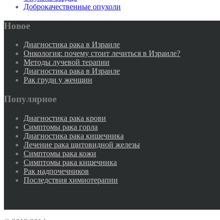
Доброкачественные опухоли
Новое
Диагностика рака в Израиле
Онкология: почему стоит лечиться в Израиле?
Методы лучевой терапии
Диагностика рака в Израиле
Рак груди у женщин
Популярное
Диагностика рака крови
Симптомы рака горла
Диагностика рака кишечника
Лечение рака щитовидной железы
Симптомы рака кожи
Симптомы рака кишечника
Рак надпочечников
Последствия химиотерапии