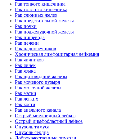
Рак тонкого кишечника
Рак толстого кишечника
Рак слюнных желез
Рак предстательной железы
Рак почки
Рак поджелудочной железы
Рак пищевода
Рак печени
Рак надпочечников
Хроническая лимфоцитарная лейкемия
Рак яичников
Рак яичек
Рак языка
Рак щитовидной железы
Рак мочевого пузыря
Рак молочной железы
Рак матки
Рак легких
Рак кости
Рак анального канала
Острый миелоидный лейкоз
Острый лимфобластный лейкоз
Опухоль тимуса
Опухоль сердца
Доброкачественные опухоли