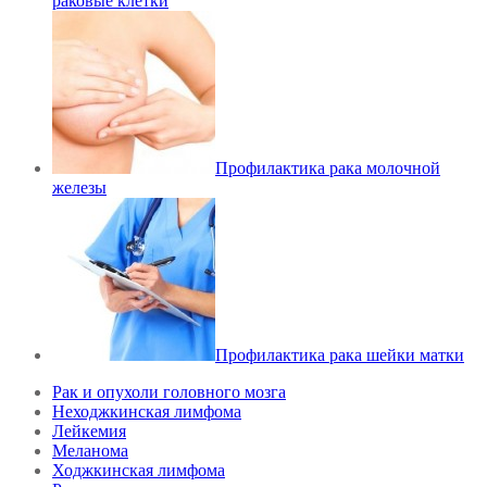
раковые клетки
Профилактика рака молочной
железы
Профилактика рака шейки матки
Рак и опухоли головного мозга
Неходжкинская лимфома
Лейкемия
Меланома
Ходжкинская лимфома