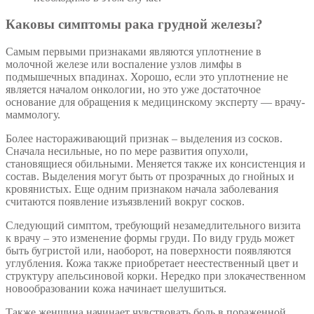
Каковы симптомы рака грудной железы?
Самым первыми признаками являются уплотнение в
молочной железе или воспаление узлов лимфы в
подмышечных впадинах. Хорошо, если это уплотнение не
является началом онкологии, но это уже достаточное
основание для обращения к медицинскому эксперту — врачу-
маммологу.
Более настораживающий признак – выделения из сосков.
Сначала несильные, но по мере развития опухоли,
становящиеся обильными. Меняется также их консистенция и
состав. Выделения могут быть от прозрачных до гнойных и
кровянистых. Еще одним признаком начала заболевания
считаются появление изъязвлений вокруг сосков.
Следующий симптом, требующий незамедлительного визита
к врачу – это изменение формы груди. По виду грудь может
быть бугристой или, наоборот, на поверхности появляются
углубления. Кожа также приобретает неестественный цвет и
структуру апельсиновой корки. Нередко при злокачественном
новообразовании кожа начинает шелушиться.
Также женщина начинает чувствовать боль в пораженной