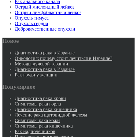
Рак анального канала
Острый миелоидный лейкоз
Острый лимфобластный лейкоз
Опухоль тимуса
Опухоль сердца
Доброкачественные опухоли
Новое
Диагностика рака в Израиле
Онкология: почему стоит лечиться в Израиле?
Методы лучевой терапии
Диагностика рака в Израиле
Рак груди у женщин
Популярное
Диагностика рака крови
Симптомы рака горла
Диагностика рака кишечника
Лечение рака щитовидной железы
Симптомы рака кожи
Симптомы рака кишечника
Рак надпочечников
Последствия химиотерапии