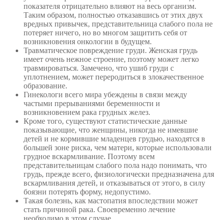
показателя отрицательно влияют на весь организм.
Таким образом, полностью отказавшись от этих двух
вредных привычек, представительница слабого пола не
потеряет ничего, но во многом защитить себя от
возникновения онкологии в будущем.
Травматическое повреждение груди. Женская грудь
имеет очень нежное строение, поэтому может легко
травмироваться. Замечено, что ушиб груди с
уплотнением, может переродиться в злокачественное
образование.
Гинекологи всего мира убеждены в связи между
частыми прерываниями беременности и
возникновением рака грудных желез.
Кроме того, существуют статистические данные
показывающие, что женщины, никогда не имевшие
детей и не кормившие младенцев грудью, находятся в
большей зоне риска, чем матери, которые использовали
грудное вскармливание. Поэтому всем
представительницам слабого пола надо понимать, что
грудь, прежде всего, физиологически предназначена для
вскармливания детей, и отказываться от этого, в силу
боязни потерять форму, недопустимо.
Такая болезнь, как мастопатия впоследствии может
стать причиной рака. Своевременно лечение
необходимо в этом случае.