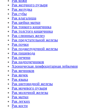
Рак кожи
Рак желчного пузыря
Рак желудка
Рак губы
Рак влагалища
Рак шейки матки
Рак тонкого кишечника
Рак толстого кишечника
Рак слюнных желез
Рак предстательной железы
Рак почки
Рак поджелудочной железы
Рак пищевода
Рак печени
Рак надпочечников
Хроническая лимфоцитарная лейкемия
Рак яичников
Рак яичек
Рак языка
Рак щитовидной железы
Рак мочевого пузыря
Рак молочной железы
Рак матки
Рак легких
Рак кости