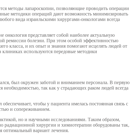
ются методы лапароскопии, позволяющие проводить операции
онные методики операций дают возможность минимизировать
 любого вида израильскими хирургами-онкологами всегда
не онкология представляет собой наиболее актуальную
лной ремиссии болезни. При этом особой эффективностью
его класса, и их опыт и знания помогают исцелять людей от
 в клиниках используются передовые методики
дался, был окружен заботой и вниманием персонала. В первую
ся необходимостью, так как у страдающих раком людей всегда
 обеспечивает, чтобы у пациента имелась постоянная связь с
стью и сопереживанием.
рактикой, но и научными исследованиями. Таким образом,
по радиационной хирургии и химиотерапии оборудованы так,
я оптимальный вариант лечения.