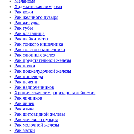
Меланома
Ходжкинская лимфома
Рак кожи
Рак желчного пузыря
Рак желудка
Рак губы
Рак влагалища
Рак шейки матки
Рак тонкого кишечника
Рак толстого кишечника
Рак слюнных желез
Рак предстательной железы
Рак почки
Рак поджелудочной железы
Рак пищевода
Рак печени
Рак надпочечников
Хроническая лимфоцитарная лейкемия
Рак яичников
Рак яичек
Рак языка
Рак щитовидной железы
Рак мочевого пузыря
Рак молочной железы
Рак матки