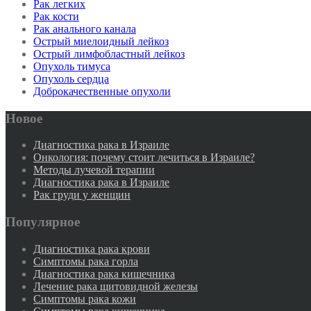
Рак легких
Рак кости
Рак анального канала
Острый миелоидный лейкоз
Острый лимфобластный лейкоз
Опухоль тимуса
Опухоль сердца
Доброкачественные опухоли
Новое
Диагностика рака в Израиле
Онкология: почему стоит лечиться в Израиле?
Методы лучевой терапии
Диагностика рака в Израиле
Рак груди у женщин
Популярное
Диагностика рака крови
Симптомы рака горла
Диагностика рака кишечника
Лечение рака щитовидной железы
Симптомы рака кожи