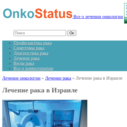
Все о лечении онкологии
Профилактика рака
Симптомы рака
Диагностика рака
Лечение рака
Виды рака
Все о химиотерапии
Лечение онкологии
»
Лечение рака
»
Лечение рака в Израиле
Лечение рака в Израиле