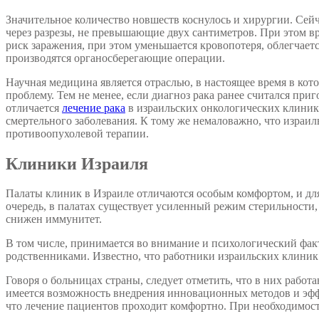
Значительное количество новшеств коснулось и хирургии. Се
через разрезы, не превышающие двух сантиметров. При этом
риск заражения, при этом уменьшается кровопотеря, облегчае
производятся органосберегающие операции.
Научная медицина является отраслью, в настоящее время в ко
проблему. Тем не менее, если диагноз рака ранее считался пр
отличается
лечение рака
в израильских онкологических клиника
смертельного заболевания. К тому же немаловажно, что изра
противоопухолевой терапии.
Клиники Израиля
Палаты клиник в Израиле отличаются особым комфортом, и для
очередь, в палатах существует усиленный режим стерильности,
снижен иммунитет.
В том числе, принимается во внимание и психологический факт
родственниками. Известно, что работники израильских клини
Говоря о больницах страны, следует отметить, что в них рабо
имеется возможность внедрения инновационных методов и эф
что лечение пациентов проходит комфортно. При необходимост