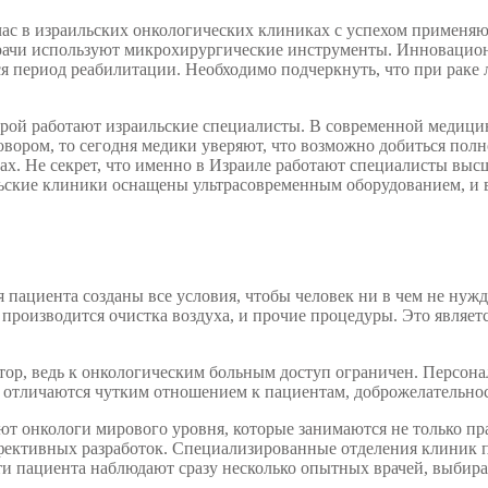
йчас в израильских онкологических клиниках с успехом применя
 врачи используют микрохирургические инструменты. Инноваци
тся период реабилитации. Необходимо подчеркнуть, что при раке
торой работают израильские специалисты. В современной медици
иговором, то сегодня медики уверяют, что возможно добиться по
х. Не секрет, что именно в Израиле работают специалисты высш
ильские клиники оснащены ультрасовременным оборудованием, и
 пациента созданы все условия, чтобы человек ни в чем не нуж
 производится очистка воздуха, и прочие процедуры. Это являет
ор, ведь к онкологическим больным доступ ограничен. Персонал
к отличаются чутким отношением к пациентам, доброжелательно
тают онкологи мирового уровня, которые занимаются не только п
фективных разработок. Специализированные отделения клиник 
и пациента наблюдают сразу несколько опытных врачей, выбира