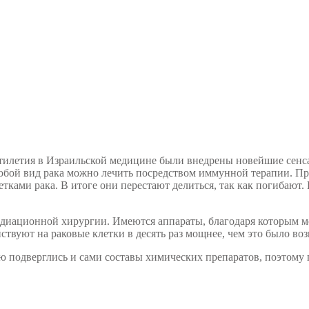
сятилетия в Израильской медицине были внедрены новейшие сен
юбой вид рака можно лечить посредством иммунной терапии. При
тками рака. В итоге они перестают делиться, так как погибаю
адиационной хирургии. Имеются аппараты, благодаря которым мо
йствуют на раковые клетки в десять раз мощнее, чем это было в
ю подверглись и сами составы химических препаратов, поэтому 