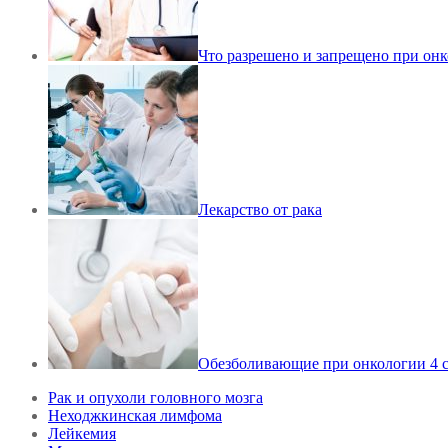
Что разрешено и запрещено при он
Лекарство от рака
Обезболивающие при онкологии 4 с
Рак и опухоли головного мозга
Неходжкинская лимфома
Лейкемия