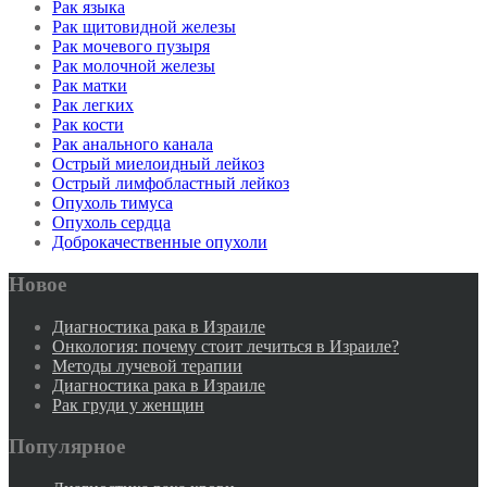
Рак языка
Рак щитовидной железы
Рак мочевого пузыря
Рак молочной железы
Рак матки
Рак легких
Рак кости
Рак анального канала
Острый миелоидный лейкоз
Острый лимфобластный лейкоз
Опухоль тимуса
Опухоль сердца
Доброкачественные опухоли
Новое
Диагностика рака в Израиле
Онкология: почему стоит лечиться в Израиле?
Методы лучевой терапии
Диагностика рака в Израиле
Рак груди у женщин
Популярное