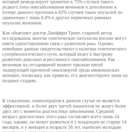
который ремоделирует хроматин в 75% случаев такого
редкого типа онкозаболевания яичников в дополнение к
потере данного протеина в 82% случаев таких опухолей по
сравнению с лишь 0,4% в других первичных раковых
опухолях яичников.
Как объясняет доктор Джеффри Tрент, старший автор
исследования, многие генетические патологии вполне могут
иметь одностороннюю связь с развитием рака. Однако,
новейшие данные свидетельствуют о наличии генетического
супербиологического пути, который ведет к быстрому
развитию довольно агрессивного онкозаболевания. Рак
яичников на сегодняшний момент признан пятой
лидирующей причиной онкосмертей среди американских
женщин, поскольку, как правило, его диагностируют лишь на
поздних стадиях.
К сожалению, химиотерапия в данном случае не является
эффективной, и более двух третей пациентов не живут более
двух лет с момента диагностики заболевания. Средний
возраст диагностики этого рака составляет всего лишь 24
года, однако, он может развиться и у младенцев не старше 14
месяцев, и у женщин в возрасте 58 лет. наиболее молодым