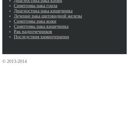
Диагностика рака крови
Симптомы рака горла
Диагностика рака кишечника
Лечение рака щитовидной железы
Симптомы рака кожи
Симптомы рака кишечника
Рак надпочечников
Последствия химиотерапии
© 2013-2014