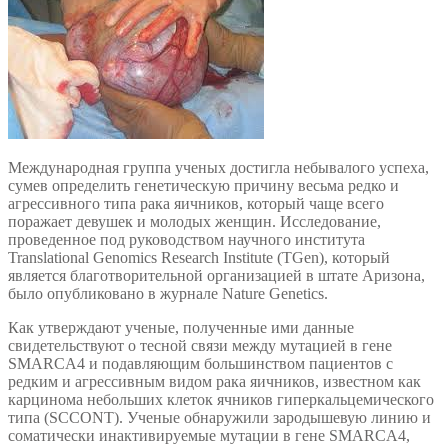
Международная группа ученых достигла небывалого успеха,
сумев определить генетическую причину весьма редко и
агрессивного типа рака яичников, который чаще всего
поражает девушек и молодых женщин. Исследование,
проведенное под руководством научного института
Translational Genomics Research Institute (TGen), который
является благотворительной организацией в штате Аризона,
было опубликовано в журнале Nature Genetics.
Как утверждают ученые, полученные ими данные
свидетельствуют о тесной связи между мутацией в гене
SMARCA4 и подавляющим большинством пациентов с
редким и агрессивным видом рака яичников, известном как
карцинома небольших клеток ячников гиперкальцемического
типа (SCCONT). Ученые обнаружили зародышевую линию и
соматически инактивируемые мутации в гене SMARCA4,