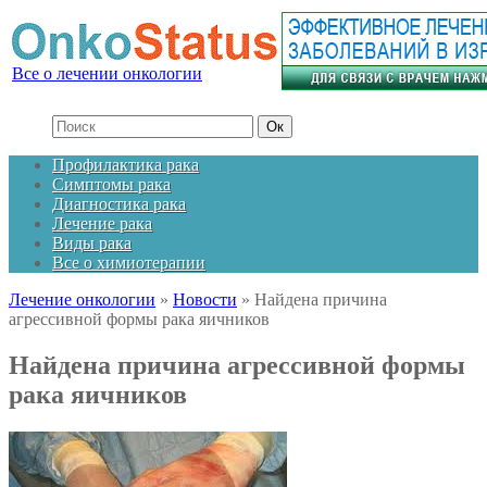
Все о лечении онкологии
Профилактика рака
Симптомы рака
Диагностика рака
Лечение рака
Виды рака
Все о химиотерапии
Лечение онкологии
»
Новости
»
Найдена причина
агрессивной формы рака яичников
Найдена причина агрессивной формы
рака яичников