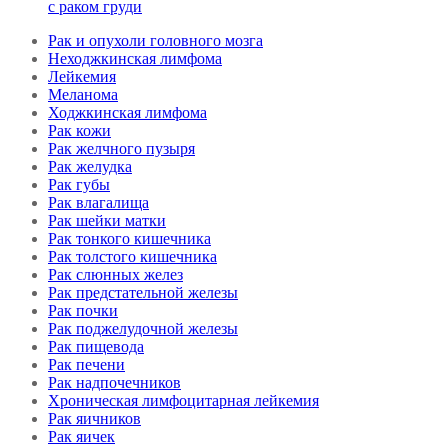
с раком груди
Рак и опухоли головного мозга
Неходжкинская лимфома
Лейкемия
Меланома
Ходжкинская лимфома
Рак кожи
Рак желчного пузыря
Рак желудка
Рак губы
Рак влагалища
Рак шейки матки
Рак тонкого кишечника
Рак толстого кишечника
Рак слюнных желез
Рак предстательной железы
Рак почки
Рак поджелудочной железы
Рак пищевода
Рак печени
Рак надпочечников
Хроническая лимфоцитарная лейкемия
Рак яичников
Рак яичек