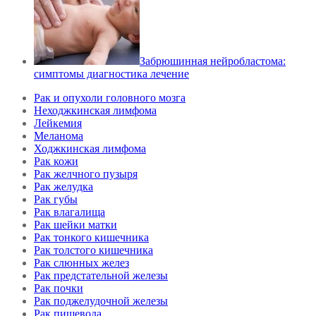
Забрюшинная нейробластома:
симптомы диагностика лечение
Рак и опухоли головного мозга
Неходжкинская лимфома
Лейкемия
Меланома
Ходжкинская лимфома
Рак кожи
Рак желчного пузыря
Рак желудка
Рак губы
Рак влагалища
Рак шейки матки
Рак тонкого кишечника
Рак толстого кишечника
Рак слюнных желез
Рак предстательной железы
Рак почки
Рак поджелудочной железы
Рак пищевода