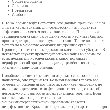
Общее истощение
Лихорадка
Потеря веса
Слабость
В то же время следует отметить, что данные признаки нельзя
считать характерными. Для семидесяти пяти процентов
эффективной является монохимиотерапия. При наличии
терминальной стадии разрушение костей наступает быстро,
происходит прорастание опухоли в ткани. Также возникают
метастазы в мозговую оболочку, внутренние органы.
Происходит изменение морфологии клеточного субстрата. В
некоторых случаях происходит лейкемизация миеломы, то
есть, показатели красной крови падают, возникает
периферический эритрокариоцитоз, тромбоцитопения,
миелемия, гранулоцитопения.
Подобное явление не может ни отражаться на состоянии
пациентов, оно ухудшается. Больной начинает терять вес,
отмечается усиленная потливость, возникает лихорадка, не
имеющая определенных инфекционных очагов, с которой
невозможно справится антибактериальной терапией. Если
возникла такая стадия, использование
монохимиотерапевтической программы является
неэффективным. Кроме того, при замене препаратов, или при