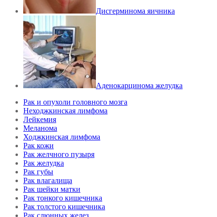
Дисгерминома яичника
Аденокарцинома желудка
Рак и опухоли головного мозга
Неходжкинская лимфома
Лейкемия
Меланома
Ходжкинская лимфома
Рак кожи
Рак желчного пузыря
Рак желудка
Рак губы
Рак влагалища
Рак шейки матки
Рак тонкого кишечника
Рак толстого кишечника
Рак слюнных желез