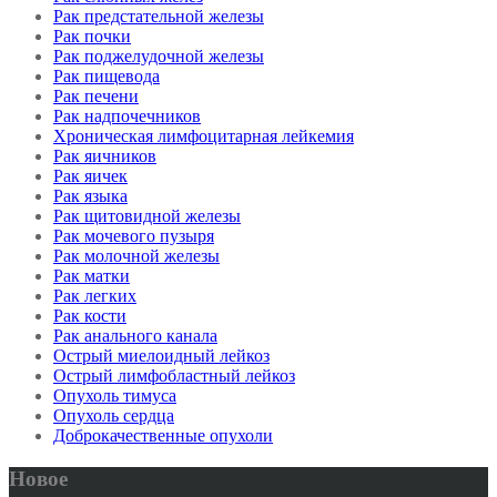
Рак предстательной железы
Рак почки
Рак поджелудочной железы
Рак пищевода
Рак печени
Рак надпочечников
Хроническая лимфоцитарная лейкемия
Рак яичников
Рак яичек
Рак языка
Рак щитовидной железы
Рак мочевого пузыря
Рак молочной железы
Рак матки
Рак легких
Рак кости
Рак анального канала
Острый миелоидный лейкоз
Острый лимфобластный лейкоз
Опухоль тимуса
Опухоль сердца
Доброкачественные опухоли
Новое