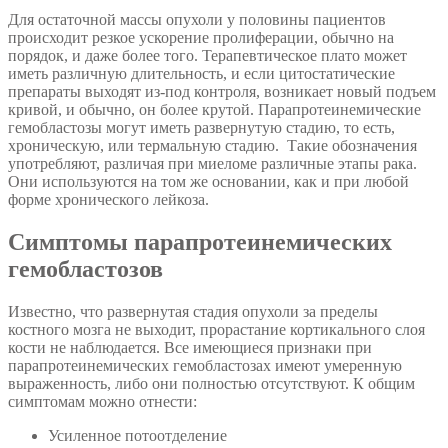
Для остаточной массы опухоли у половины пациентов
происходит резкое ускорение пролиферации, обычно на
порядок, и даже более того. Терапевтическое плато может
иметь различную длительность, и если цитостатические
препараты выходят из-под контроля, возникает новый подъем
кривой, и обычно, он более крутой. Парапротеинемические
гемобластозы могут иметь
развернутую стадию,
то есть,
хроническую, или термальную стадию. Такие обозначения
употребляют, различая при миеломе различные этапы рака.
Они используются на том же основании, как и при любой
форме хронического лейкоза.
Симптомы парапротеинемических
гемобластозов
Известно, что развернутая стадия опухоли за пределы
костного мозга не выходит, прорастание кортикального слоя
кости не наблюдается. Все имеющиеся признаки при
парапротеинемических гемобластозах
имеют умеренную
выраженность, либо они полностью отсутствуют. К общим
симптомам можно отнести:
Усиленное потоотделение