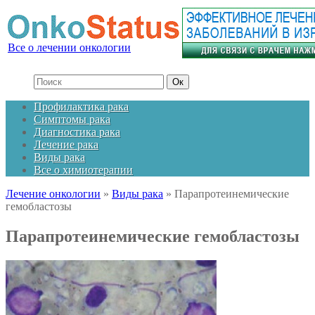
Все о лечении онкологии
Профилактика рака
Симптомы рака
Диагностика рака
Лечение рака
Виды рака
Все о химиотерапии
Лечение онкологии
»
Виды рака
»
Парапротеинемические
гемобластозы
Парапротеинемические гемобластозы