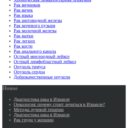
Рак яичников
Рак яичек
Рак языка
Рак щитовидной железы
Рак мочевого пузыря
Рак молочной железы
Рак матки
Рак легких
Рак кости
Рак анального канала
Острый миелоидный лейкоз
Острый лимфобластный лейкоз
Опухоль тимуса
Опухоль сердца
Доброкачественные опухоли
Новое
Диагностика рака в Израиле
Онкология: почему стоит лечиться в Израиле?
Методы лучевой терапии
Диагностика рака в Израиле
Рак груди у женщин