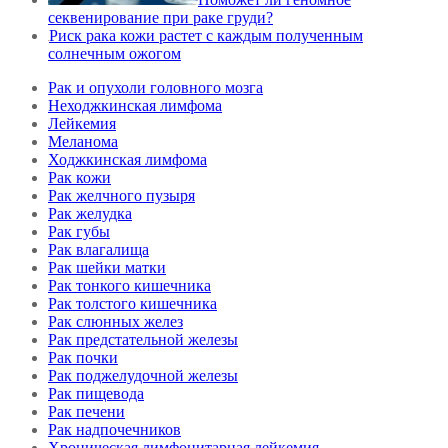
секвенирование при раке груди?
Риск рака кожи растет с каждым полученным
солнечным ожогом
Рак и опухоли головного мозга
Неходжкинская лимфома
Лейкемия
Меланома
Ходжкинская лимфома
Рак кожи
Рак желчного пузыря
Рак желудка
Рак губы
Рак влагалища
Рак шейки матки
Рак тонкого кишечника
Рак толстого кишечника
Рак слюнных желез
Рак предстательной железы
Рак почки
Рак поджелудочной железы
Рак пищевода
Рак печени
Рак надпочечников
Хроническая лимфоцитарная лейкемия