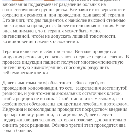
заболевания подразумевает разделение больных на
соответствующие группы риска. Все зависит от вероятности
сохранения ремиссии, при проведении одинаковой терапии.
Это значит, что для пациентов с наиболее высокой степенью
риска должна проводиться более интенсивная терапия. Если
риск минимален, то и терапия может быть менее
интенсивной, чтобы не допускать лишней токсичности,
возникновения тяжелых осложнений.
Терапия включает в себя три этапа. Вначале проводится
индукция ремиссии, ее назначают в первые недели лечения. В
процессе индукции пациент получает многокомпонентную
интенсивную химиотерапию, способную разрушить
лейкемические клетки.
Далее симптомы лимфобластного лейкоза требуют
проведения консолидации, то есть, закрепления достигнутой
ремиссии, и уничтожения аномальных остаточных клеток,
чтобы рецидив не возник. Такой этап длится месяцами, его
особенности обусловлены конкретным лечебным протоколом.
Индукция и консолидация проводится посредством введения
препаратов внутривенно, в стационаре. Далее следует
поддерживающая терапия, которая позволяет дополнительно
снизить риск рецидива. Обычно третий этап проводится два
года и больше.