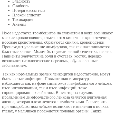
Бледность
Слабость
Потеря массы тела
Плохой аппетит
Тахикардия
Анемия
Из-за недостатка тромбоцитов на слизистой и коже возникают
мелкие кровоизлияния, отмечаются кишечные кровотечения,
носовые кровотечения, образуются синяки, кровоподтеки.
Происходит увеличение лимфоузлов, так как накапливаются
бластные клетки. Может быть увеличенной селезенка, печень.
Пациенты жалуются на боли в суставах, костях, нередко
возникают патологические переломы, обусловленные
заболеванием.
Так как нормальных зрелых лейкоцитов недостаточно, могут
быть частые инфекции. Повышенная температура
наблюдается как на фоне симптомов лимфобластного лейкоза,
из-за интоксикации, так и из-за инфекций, тоже
спровоцированных лейкозом. В некоторых случаях
проявлением лимфобластного лейкоза является длительная
ангина, которая плохо лечится антибиотиками. Бывает, что
при лимфобластном лейкозе возникают изменения в почках,
глазах, у мальчиков поражаются половые органы. Также