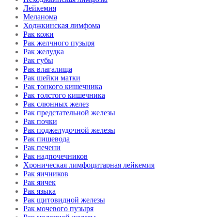
Лейкемия
Меланома
Ходжкинская лимфома
Рак кожи
Рак желчного пузыря
Рак желудка
Рак губы
Рак влагалища
Рак шейки матки
Рак тонкого кишечника
Рак толстого кишечника
Рак слюнных желез
Рак предстательной железы
Рак почки
Рак поджелудочной железы
Рак пищевода
Рак печени
Рак надпочечников
Хроническая лимфоцитарная лейкемия
Рак яичников
Рак яичек
Рак языка
Рак щитовидной железы
Рак мочевого пузыря