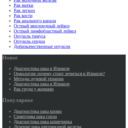
Рак молочной железы
Рак матки
Рак легких
Рак кости
Рак анального канала
Острый миелоидный лейкоз
Острый лимфобластный лейкоз
Опухоль тимуса
Опухоль сердца
Доброкачественные опухоли
Новое
Диагностика рака в Израиле
Онкология: почему стоит лечиться в Израиле?
Методы лучевой терапии
Диагностика рака в Израиле
Рак груди у женщин
Популярное
Диагностика рака крови
Симптомы рака горла
Диагностика рака кишечника
Лечение рака щитовидной железы