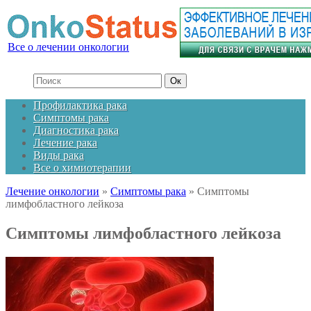
Все о лечении онкологии
Профилактика рака
Симптомы рака
Диагностика рака
Лечение рака
Виды рака
Все о химиотерапии
Лечение онкологии
»
Симптомы рака
»
Симптомы
лимфобластного лейкоза
Симптомы лимфобластного лейкоза