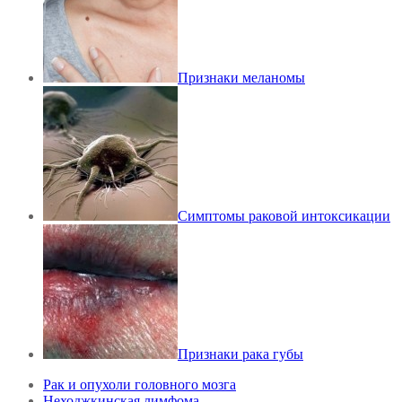
Признаки меланомы
Cимптомы раковой интоксикации
Признаки рака губы
Рак и опухоли головного мозга
Неходжкинская лимфома