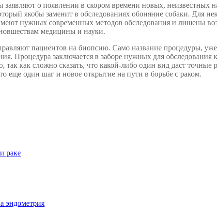
 заявляют о появлении в скором времени новых, неизвестных н
оторый якобы заменит в обследованиях обоняние собаки. Для нек
 имеют нужных современных методов обследования и лишены во
 новшествам медицины и науки.
правляют пациентов на биопсию. Само название процедуры, уже 
вания. Процедура заключается в заборе нужных для обследования
 так как сложно сказать, что какой-либо один вид даст точные 
о еще один шаг и новое открытие на пути в борьбе с раком.
и раке
ка эндометрия