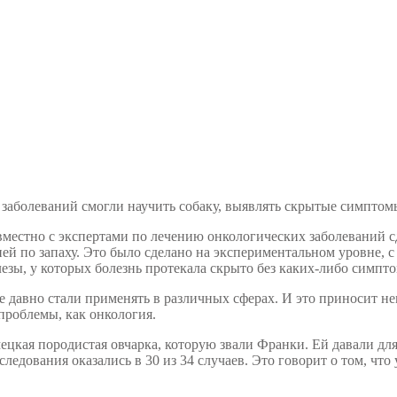
заболеваний смогли научить собаку, выявлять скрытые симптомы
естно с экспертами по лечению онкологических заболеваний сд
ей по запаху. Это было сделано на экспериментальном уровне, 
езы, у которых болезнь протекала скрыто без каких-либо симпто
е давно стали применять в различных сферах. И это приносит н
проблемы, как онкология.
ецкая породистая овчарка, которую звали Франки. Ей давали для
ледования оказались в 30 из 34 случаев. Это говорит о том, что