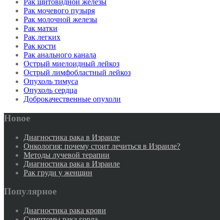
Рак щитовидной железы
Рак мочевого пузыря
Рак молочной железы
Рак матки
Рак легких
Рак кости
Рак анального канала
Острый миелоидный лейкоз
Острый лимфобластный лейкоз
Опухоль тимуса
Опухоль сердца
Доброкачественные опухоли
Новое
Диагностика рака в Израиле
Онкология: почему стоит лечиться в Израиле?
Методы лучевой терапии
Диагностика рака в Израиле
Рак груди у женщин
Популярное
Диагностика рака крови
Симптомы рака горла