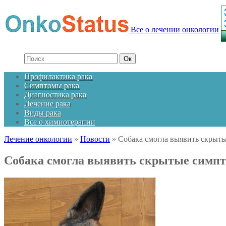
Все о лечении онкологии
Профилактика рака
Симптомы рака
Диагностика рака
Лечение рака
Виды рака
Все о химиотерапии
Лечение онкологии
»
Новости
»
Собака смогла выявить скрыты
Собака смогла выявить скрытые симпт