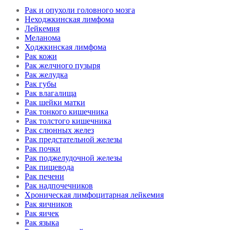
Рак и опухоли головного мозга
Неходжкинская лимфома
Лейкемия
Меланома
Ходжкинская лимфома
Рак кожи
Рак желчного пузыря
Рак желудка
Рак губы
Рак влагалища
Рак шейки матки
Рак тонкого кишечника
Рак толстого кишечника
Рак слюнных желез
Рак предстательной железы
Рак почки
Рак поджелудочной железы
Рак пищевода
Рак печени
Рак надпочечников
Хроническая лимфоцитарная лейкемия
Рак яичников
Рак яичек
Рак языка