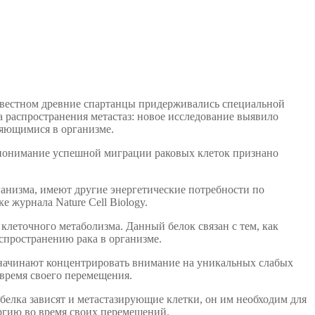
известном древние спартанцы придерживались специальной
а распространения метастаз: новое исследование выявило
няющимися в организме.
о понимание успешной миграции раковых клеток признано
ганизма, имеют другие энергетические потребности по
 журнала Nature Cell Biology.
леточного метаболизма. Данный белок связан с тем, как
спространению рака в организме.
и начинают концентрировать внимание на уникальных слабых
время своего перемещения.
елка зависят и метастазирующие клетки, он им необходим для
ргию во время своих перемещений.