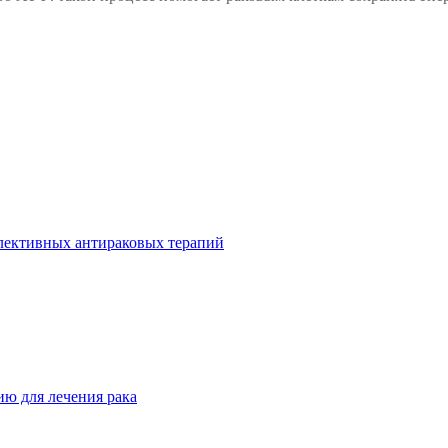
лективных антираковых терапий
ию для лечения рака