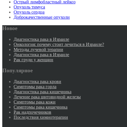
Острый лимфобластный лейкоз
Опухоль тимуса
Опухоль сердца
Доброкачественные опухоли
Новое
Диагностика рака в Израиле
Онкология: почему стоит лечиться в Израиле?
Методы лучевой терапии
Диагностика рака в Израиле
Рак груди у женщин
Популярное
Диагностика рака крови
Симптомы рака горла
Диагностика рака кишечника
Лечение рака щитовидной железы
Симптомы рака кожи
Симптомы рака кишечника
Рак надпочечников
Последствия химиотерапии