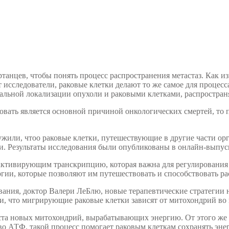
ртанцев, чтобы понять процесс распространения метастаз. Как 
т исследователи, раковые клетки делают то же самое для процесс
альной локализации опухоли и раковыми клетками, распростра
ировать является основной причиной онкологических смертей, т
ужили, чтоо раковые клетки, путешествующие в другие части ор
. Результаты исследования были опубликованы в онлайн-выпуске
активирующим транскрипцию, которая важна для регулирования к
ии, которые позволяют им путешествовать и способствовать ра
ования, доктор Валери ЛеБлю, новые терапевтические стратеги
, что мигрирующие раковые клетки зависят от митохондрий во 
та новых митохондрий, вырабатывающих энергию. От этого же б
о АТФ. такой процесс помогает раковым клеткам сохранять эне