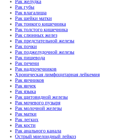
Рак желудка
Рак губы
Рак влагалища
Рак шейки матки
Рак тонкого кишечника
Рак толстого кишечника
Рак слюнных желез
Рак предстательной железы
Рак почки
Рак поджелудочной железы
Рак пищевода
Рак печени
Рак надпочечников
Хроническая лимфоцитарная лейкемия
Рак яичников
Рак яичек
Рак языка
Рак щитовидной железы
Рак мочевого пузыря
Рак молочной железы
Рак матки
Рак легких
Рак кости
Рак анального канала
Острый миелоидный лейкоз