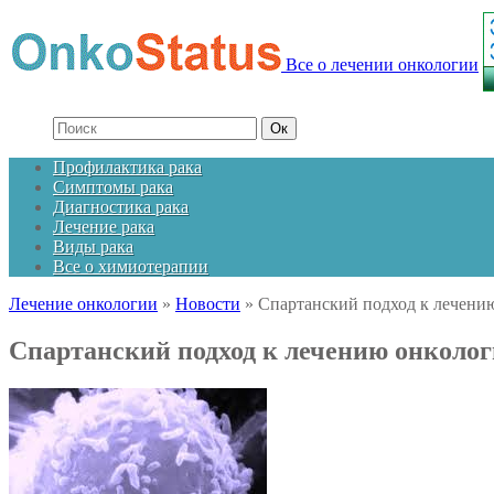
Все о лечении онкологии
Профилактика рака
Симптомы рака
Диагностика рака
Лечение рака
Виды рака
Все о химиотерапии
Лечение онкологии
»
Новости
»
Спартанский подход к лечению
Спартанский подход к лечению онколог