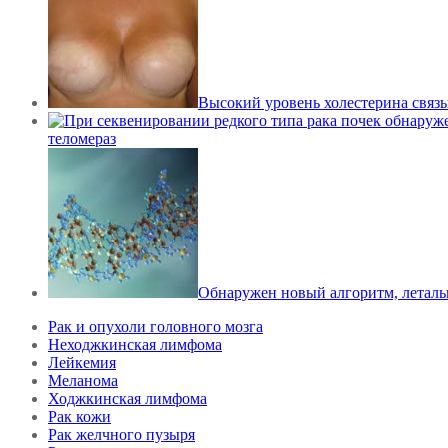
Высокий уровень холестерина связ
теломераз
Обнаружен новый алгоритм, леталь
Рак и опухоли головного мозга
Неходжкинская лимфома
Лейкемия
Меланома
Ходжкинская лимфома
Рак кожи
Рак желчного пузыря