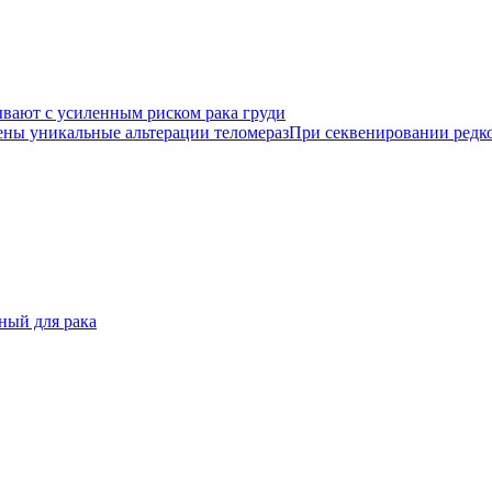
ывают с усиленным риском рака груди
При секвенировании редко
ный для рака