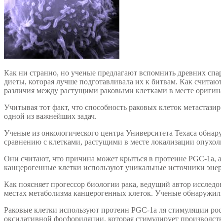
Как ни странно, но ученые предлагают вспомнить древних спа
диеты, которая лучше подготавливала их к битвам. Как считаю
различия между растущими раковыми клетками в месте оригин
Учитывая тот факт, что способность раковых клеток метастаз
одной из важнейших задач.
Ученые из онкологического центра Университета Техаса обнар
сравнению с клетками, растущими в месте локализации опухоли
Они считают, что причина может крыться в протеине PGC-1a, 
канцерогенные клетки используют уникальные источники энерг
Как поясняет прогессор биологии рака, ведущий автор исслед
местах метаболизма канцерогенных клеток. Ученые обнаружили
Раковые клетки используют протеин PGC-1a ля стимуляции рос
оксидативной фосфориляции, которая стимулирует производств