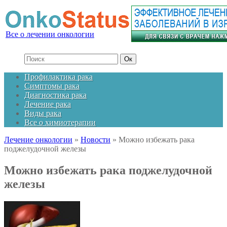
Все о лечении онкологии
Профилактика рака
Симптомы рака
Диагностика рака
Лечение рака
Виды рака
Все о химиотерапии
Лечение онкологии
»
Новости
»
Можно избежать рака
поджелудочной железы
Можно избежать рака поджелудочной
железы