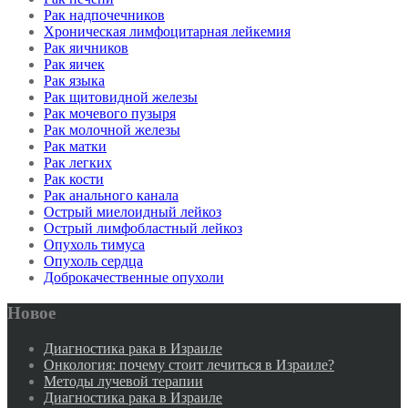
Рак надпочечников
Хроническая лимфоцитарная лейкемия
Рак яичников
Рак яичек
Рак языка
Рак щитовидной железы
Рак мочевого пузыря
Рак молочной железы
Рак матки
Рак легких
Рак кости
Рак анального канала
Острый миелоидный лейкоз
Острый лимфобластный лейкоз
Опухоль тимуса
Опухоль сердца
Доброкачественные опухоли
Новое
Диагностика рака в Израиле
Онкология: почему стоит лечиться в Израиле?
Методы лучевой терапии
Диагностика рака в Израиле