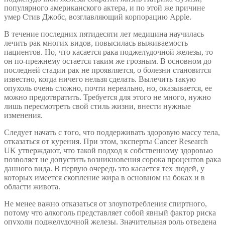
популярного американского актера, и по этой же причине
умер Стив Джобс, возглавляющий корпорацию Apple.
В течение последних пятидесяти лет медицина научилась
лечить рак многих видов, повысилась выживаемость
пациентов. Но, что касается рака поджелудочной железы, то
он по-прежнему остается таким же грозным. В основном до
последней стадии рак не проявляется, о болезни становится
известно, когда ничего нельзя сделать. Вылечить такую
опухоль очень сложно, почти нереально, но, оказывается, ее
можно предотвратить. Требуется для этого не много, нужно
лишь пересмотреть свой стиль жизни, внести нужные
изменения.
Следует начать с того, что поддерживать здоровую массу тела,
отказаться от курения. При этом, эксперты Cancer Research
UK утверждают, что такой подход к собственному здоровью
позволяет не допустить возникновения сорока процентов рака
данного вида. В первую очередь это касается тех людей, у
которых имеется скопление жира в основном на боках и в
области живота.
Не менее важно отказаться от злоупотребления спиртного,
потому что алкоголь представляет собой явный фактор риска
опухоли поджелудочной железы. Значительная роль отведена