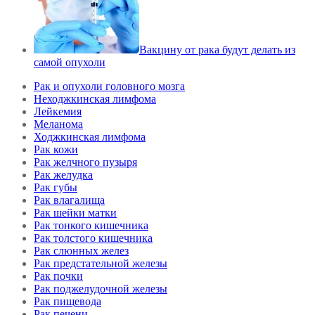
Вакцину от рака будут делать из
самой опухоли
Рак и опухоли головного мозга
Неходжкинская лимфома
Лейкемия
Меланома
Ходжкинская лимфома
Рак кожи
Рак желчного пузыря
Рак желудка
Рак губы
Рак влагалища
Рак шейки матки
Рак тонкого кишечника
Рак толстого кишечника
Рак слюнных желез
Рак предстательной железы
Рак почки
Рак поджелудочной железы
Рак пищевода
Рак печени