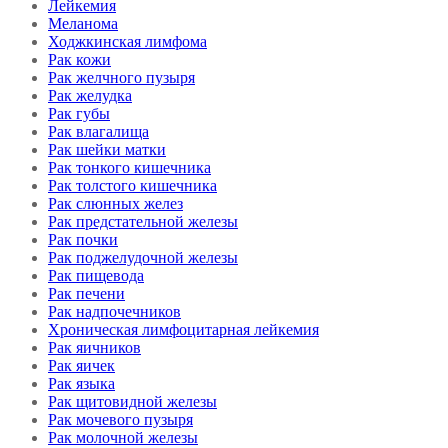
Лейкемия
Меланома
Ходжкинская лимфома
Рак кожи
Рак желчного пузыря
Рак желудка
Рак губы
Рак влагалища
Рак шейки матки
Рак тонкого кишечника
Рак толстого кишечника
Рак слюнных желез
Рак предстательной железы
Рак почки
Рак поджелудочной железы
Рак пищевода
Рак печени
Рак надпочечников
Хроническая лимфоцитарная лейкемия
Рак яичников
Рак яичек
Рак языка
Рак щитовидной железы
Рак мочевого пузыря
Рак молочной железы