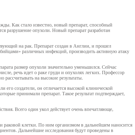
жды. Как стало известно, новый препарат, способный
ется разрушение опухоли. Новый препарат разработан
твующий на рак. Препарат создан в Англии, и прошел
и-убийцами» различных инфекций, производить активную атаку
арата размер опухоли значительно уменьшился. Сейчас
исле, речь идет о раке груди и опухолях легких. Профессор
о рассчитывать на высокие результаты.
ли его создатели, он отличается высокой клинической
оторые принимали препарат. Такое результат подтверждает,
твия. Всего один укол действует очень впечатляюще,
ти раковой клетки. По ним организмом в дальнейшем наносится
ациентов. Дальнейшие исследования будут проведены в