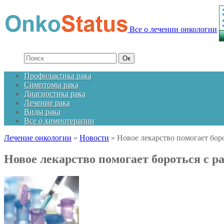
Все о лечении онкологии
Профилактика рака
Симптомы рака
Диагностика рака
Лечение рака
Виды рака
Все о химиотерапии
Лечение онкологии
»
Новости
»
Новое лекарство помогает боро
Новое лекарство помогает бороться с р