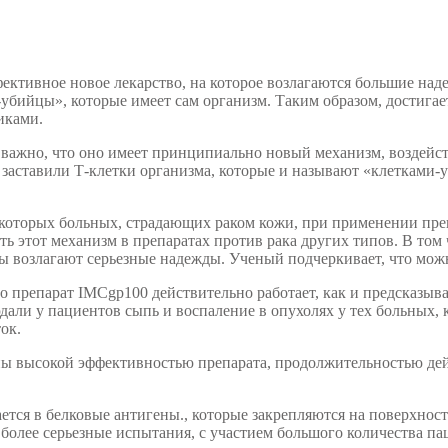
ективное новое лекарство, на которое возлагаются большие наде
и-убийцы», которые имеет сам организм. Таким образом, достига
иками.
 важно, что оно имеет принципиально новый механизм, воздейс
а заставили Т-клетки организма, которые и называют «клеткам
которых больных, страдающих раком кожи, при применении преп
 этот механизм в препаратах против рака других типов. В том ч
ы возлагают серьезные надежды. Ученый подчеркивает, что можн
о препарат IMCgp100 действительно работает, как и предсказыва
али у пациентов сыпь и воспаление в опухолях у тех больных, к
ок.
ны высокой эффективностью препарата, продолжительностью дейс
ется в белковые антигены., которые закрепляются на поверхнос
 более серьезные испытания, с участием большого количества п