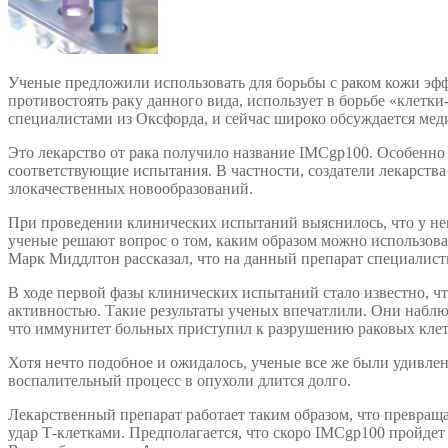
Ученые предложили использовать для борьбы с раком кожи эфф
противостоять раку данного вида, использует в борьбе «клетк
специалистами из Оксфорда, и сейчас широко обсуждается мед
Это лекарство от рака получило название IMCgp100. Особенно
соответствующие испытания. В частности, создатели лекарств
злокачественных новообразований.
При проведении клинических испытаний выяснилось, что у не
ученые решают вопрос о том, каким образом можно использовать
Марк Миддлтон рассказал, что на данный препарат специалист
В ходе первой фазы клинических испытаний стало известно, чт
активностью. Такие результаты ученых впечатлили. Они наблюд
что иммунитет больных приступил к разрушению раковых клет
Хотя нечто подобное и ожидалось, ученые все же были удивле
воспалительный процесс в опухоли длится долго.
Лекарственный препарат работает таким образом, что превраща
удар Т-клетками. Предполагается, что скоро IMCgp100 пройдет