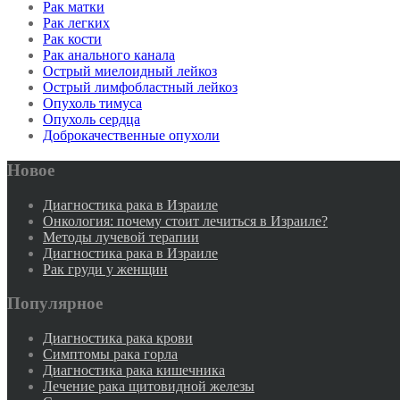
Рак матки
Рак легких
Рак кости
Рак анального канала
Острый миелоидный лейкоз
Острый лимфобластный лейкоз
Опухоль тимуса
Опухоль сердца
Доброкачественные опухоли
Новое
Диагностика рака в Израиле
Онкология: почему стоит лечиться в Израиле?
Методы лучевой терапии
Диагностика рака в Израиле
Рак груди у женщин
Популярное
Диагностика рака крови
Симптомы рака горла
Диагностика рака кишечника
Лечение рака щитовидной железы