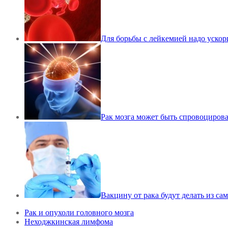
Для борьбы с лейкемией надо ускор
Рак мозга может быть спровоциров
Вакцину от рака будут делать из са
Рак и опухоли головного мозга
Неходжкинская лимфома