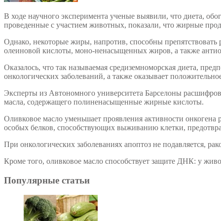
В ходе научного эксперимента ученые выявили, что диета, об
проведенные с участием животных, показали, что жирные прод
Однако, некоторые жиры, напротив, способны препятствовать 
олеиновой кислоты, моно-ненасыщенных жиров, а также антио
Оказалось, что так называемая средиземноморская диета, пре
онкологических заболеваний, а также оказывает положительное
Эксперты из Автономного университета Барселоны расшифрова
масла, содержащего полиненасыщенные жирные кислоты.
Оливковое масло уменьшает проявления активности онкогена 
особых белков, способствующих выживанию клетки, предотвращ
При онкологических заболеваниях апоптоз не подавляется, рако
Кроме того, оливковое масло способствует защите ДНК: у жив
Популярные статьи