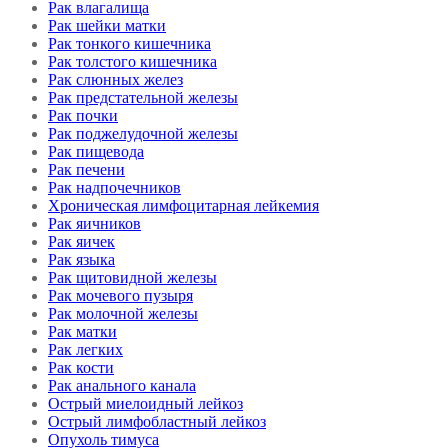
Рак влагалища
Рак шейки матки
Рак тонкого кишечника
Рак толстого кишечника
Рак слюнных желез
Рак предстательной железы
Рак почки
Рак поджелудочной железы
Рак пищевода
Рак печени
Рак надпочечников
Хроническая лимфоцитарная лейкемия
Рак яичников
Рак яичек
Рак языка
Рак щитовидной железы
Рак мочевого пузыря
Рак молочной железы
Рак матки
Рак легких
Рак кости
Рак анального канала
Острый миелоидный лейкоз
Острый лимфобластный лейкоз
Опухоль тимуса