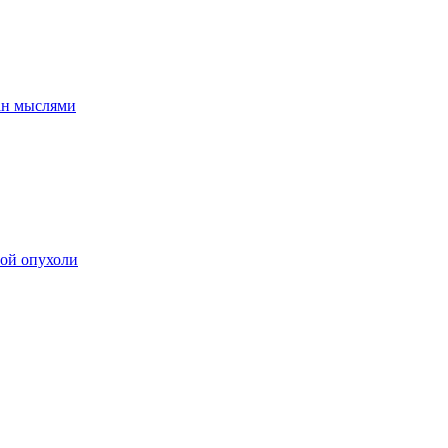
ан мыслями
мой опухоли