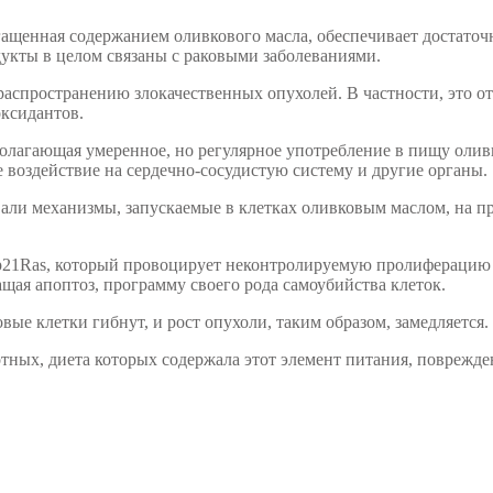
огащенная содержанием оливкового масла, обеспечивает достато
укты в целом связаны с раковыми заболеваниями.
распространению злокачественных опухолей. В частности, это о
ксидантов.
дполагающая умеренное, но регулярное употребление в пищу оли
 воздействие на сердечно-сосудистую систему и другие органы.
ли механизмы, запускаемые в клетках оливковым маслом, на пр
p21Ras, который провоцирует неконтролируемую пролиферацию к
ая апоптоз, программу своего рода самоубийства клеток.
вые клетки гибнут, и рост опухоли, таким образом, замедляется.
отных, диета которых содержала этот элемент питания, поврежд