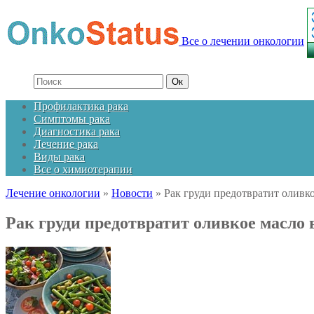
Все о лечении онкологии
Профилактика рака
Симптомы рака
Диагностика рака
Лечение рака
Виды рака
Все о химиотерапии
Лечение онкологии
»
Новости
»
Рак груди предотвратит оливко
Рак груди предотвратит оливкое масло 