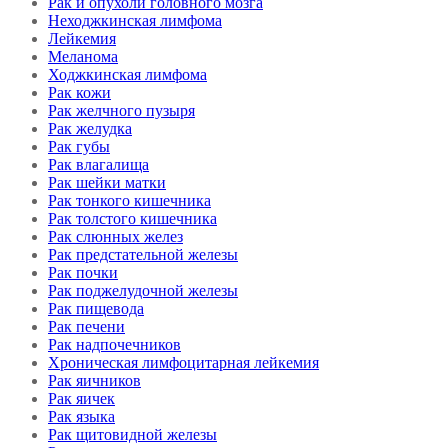
Рак и опухоли головного мозга
Неходжкинская лимфома
Лейкемия
Меланома
Ходжкинская лимфома
Рак кожи
Рак желчного пузыря
Рак желудка
Рак губы
Рак влагалища
Рак шейки матки
Рак тонкого кишечника
Рак толстого кишечника
Рак слюнных желез
Рак предстательной железы
Рак почки
Рак поджелудочной железы
Рак пищевода
Рак печени
Рак надпочечников
Хроническая лимфоцитарная лейкемия
Рак яичников
Рак яичек
Рак языка
Рак щитовидной железы