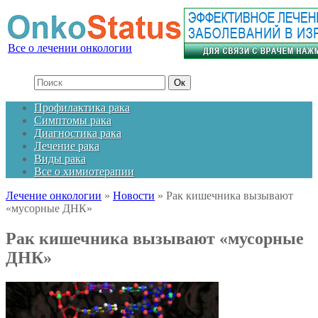
Все о лечении онкологии
Профилактика рака
Симптомы рака
Диагностика рака
Лечение рака
Виды рака
Все о химиотерапии
Лечение онкологии
»
Новости
»
Рак кишечника вызывают
«мусорные ДНК»
Рак кишечника вызывают «мусорные
ДНК»