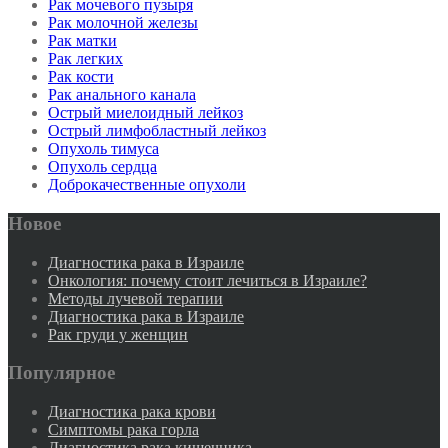
Рак мочевого пузыря
Рак молочной железы
Рак матки
Рак легких
Рак кости
Рак анального канала
Острый миелоидный лейкоз
Острый лимфобластный лейкоз
Опухоль тимуса
Опухоль сердца
Доброкачественные опухоли
Новое
Диагностика рака в Израиле
Онкология: почему стоит лечиться в Израиле?
Методы лучевой терапии
Диагностика рака в Израиле
Рак груди у женщин
Популярное
Диагностика рака крови
Симптомы рака горла
Диагностика рака кишечника