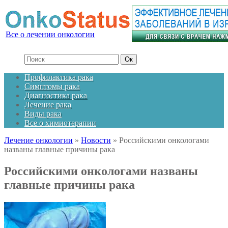
Все о лечении онкологии
Профилактика рака
Симптомы рака
Диагностика рака
Лечение рака
Виды рака
Все о химиотерапии
Лечение онкологии
»
Новости
»
Российскими онкологами
названы главные причины рака
Российскими онкологами названы
главные причины рака