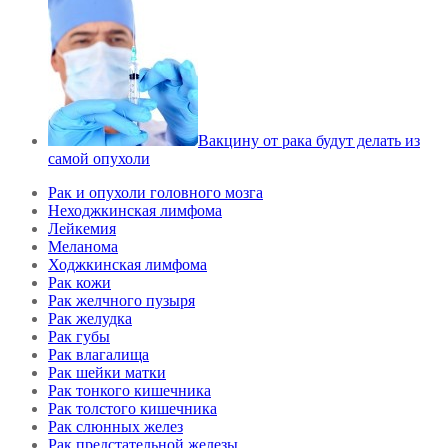
Вакцину от рака будут делать из
самой опухоли
Рак и опухоли головного мозга
Неходжкинская лимфома
Лейкемия
Меланома
Ходжкинская лимфома
Рак кожи
Рак желчного пузыря
Рак желудка
Рак губы
Рак влагалища
Рак шейки матки
Рак тонкого кишечника
Рак толстого кишечника
Рак слюнных желез
Рак предстательной железы