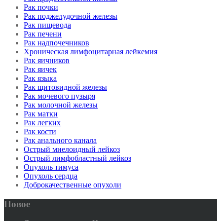
Рак почки
Рак поджелудочной железы
Рак пищевода
Рак печени
Рак надпочечников
Хроническая лимфоцитарная лейкемия
Рак яичников
Рак яичек
Рак языка
Рак щитовидной железы
Рак мочевого пузыря
Рак молочной железы
Рак матки
Рак легких
Рак кости
Рак анального канала
Острый миелоидный лейкоз
Острый лимфобластный лейкоз
Опухоль тимуса
Опухоль сердца
Доброкачественные опухоли
Новое