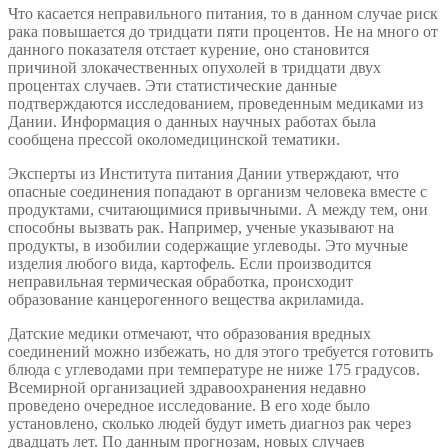
Что касается неправильного питания, то в данном случае риск
рака повышается до тридцати пяти процентов. Не на много от
данного показателя отстает курение, оно становится
причиной злокачественных опухолей в тридцати двух
процентах случаев. Эти статистические данные
подтверждаются исследованием, проведенным медиками из
Дании. Информация о данных научных работах была
сообщена прессой околомедицинской тематики.
Эксперты из Института питания Дании утверждают, что
опасные соединения попадают в организм человека вместе с
продуктами, считающимися привычными. А между тем, они
способны вызвать рак. Например, ученые указывают на
продукты, в изобилии содержащие углеводы. Это мучные
изделия любого вида, картофель. Если производится
неправильная термическая обработка, происходит
образование канцерогенного вещества акриламида.
Датские медики отмечают, что образования вредных
соединений можно избежать, но для этого требуется готовить
блюда с углеводами при температуре не ниже 175 градусов.
Всемирной организацией здравоохранения недавно
проведено очередное исследование. В его ходе было
установлено, сколько людей будут иметь диагноз рак через
двадцать лет. По данным прогнозам, новых случаев