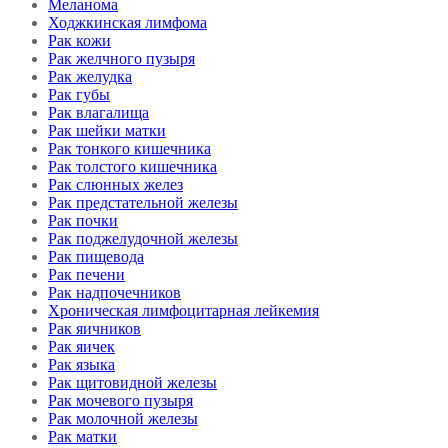
Меланома
Ходжкинская лимфома
Рак кожи
Рак желчного пузыря
Рак желудка
Рак губы
Рак влагалища
Рак шейки матки
Рак тонкого кишечника
Рак толстого кишечника
Рак слюнных желез
Рак предстательной железы
Рак почки
Рак поджелудочной железы
Рак пищевода
Рак печени
Рак надпочечников
Хроническая лимфоцитарная лейкемия
Рак яичников
Рак яичек
Рак языка
Рак щитовидной железы
Рак мочевого пузыря
Рак молочной железы
Рак матки