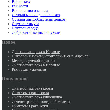
Рак легких
Рак кости
Рак анального канала
Острый миелоидный лейкоз
Острый лимфобластный лейкоз
Опухоль тимуса
Опухоль сердца
Доброкачественные опухоли
Новое
Диагностика рака в Израиле
Онкология: почему стоит лечиться в Израиле?
Методы лучевой терапии
Диагностика рака в Израиле
Рак груди у женщин
Популярное
Диагностика рака крови
Симптомы рака горла
Диагностика рака кишечника
Лечение рака щитовидной железы
Симптомы рака кожи