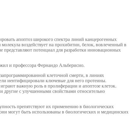
лировать апоптоз широкого спектра линий канцерогенных
ая молекула воздействует на прохибитин, белок, вовлеченный в
ные представляют потенциал для разработки инновационных
Джил и профессора Фернандо Альберисио.
запрограммированной клеточной смерти, в линиях
тели иентифицировали ключевые для него протеины.
играют важную роль в пролиферации и апоптозе клеток.
 и другие с улучшенными свойствами относительно
тупность препятствуют их применению в биологических
 они могут быть использованы в биологических и медицинских