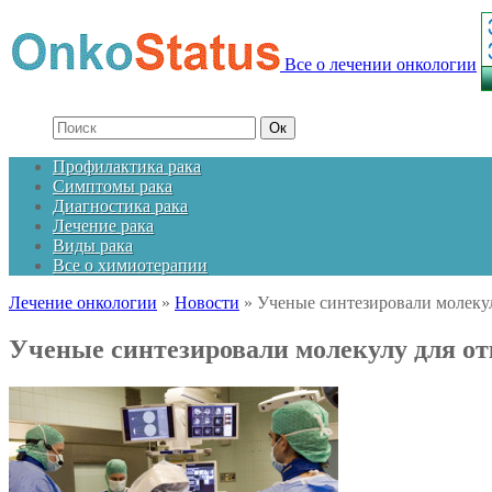
Все о лечении онкологии
Профилактика рака
Симптомы рака
Диагностика рака
Лечение рака
Виды рака
Все о химиотерапии
Лечение онкологии
»
Новости
»
Ученые синтезировали молекул
Ученые синтезировали молекулу для от