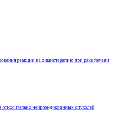
ования реакции на химиотерапию при раке печени
а относительно нейроэндокринных опухолей