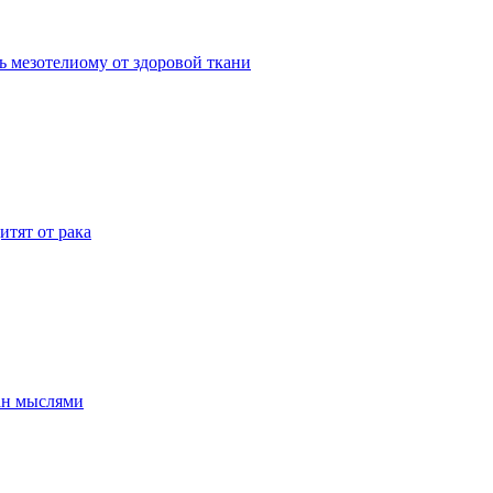
ь мезотелиому от здоровой ткани
итят от рака
ан мыслями