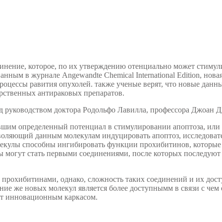
динение, которое, по их утверждению отенциально может стиму
анным в журнале Angewandte Chemical International Edition, нов
 процессы равития опухолей. также ученые верят, что новые дан
арственных антираковых препаратов.
од руководством доктора Родольфо Лавилла, профессора Джоан 
шим определенный потенциал в стимулировании апоптоза, или 
озволяющий данным молекулам индуцировать апоптоз, исследова
лекулы способны ингибировать функции прохибитинов, которые 
ы могут стать первыми соединениями, после которых последуют
 прохибитинами, однако, сложность таких соединений и их дос
ние же новых молекул является более доступнымм в связи с чем
ют инновационным каркасом.