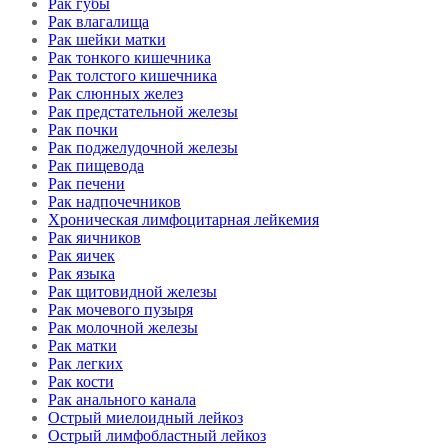
Рак губы
Рак влагалища
Рак шейки матки
Рак тонкого кишечника
Рак толстого кишечника
Рак слюнных желез
Рак предстательной железы
Рак почки
Рак поджелудочной железы
Рак пищевода
Рак печени
Рак надпочечников
Хроническая лимфоцитарная лейкемия
Рак яичников
Рак яичек
Рак языка
Рак щитовидной железы
Рак мочевого пузыря
Рак молочной железы
Рак матки
Рак легких
Рак кости
Рак анального канала
Острый миелоидный лейкоз
Острый лимфобластный лейкоз