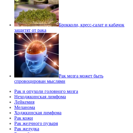
Брокколи, кресс-салат и кабачок
защитят от рака
Рак мозга может быть
спровоцирован мыслями
Рак и опухоли головного мозга
Неходжкинская лимфома
Лейкемия
Меланома
Ходжкинская лимфома
Рак кожи
Рак желчного пузыря
Рак желудка