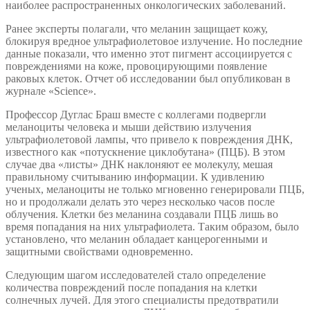
наиболее распространенных онкологических заболеваний.
Ранее эксперты полагали, что меланин защищает кожу,
блокируя вредное ультрафиолетовое излучение. Но последние
данные показали, что именно этот пигмент ассоциируется с
повреждениями на коже, провоцирующими появление
раковых клеток. Отчет об исследовании был опубликован в
журнале «Science».
Профессор Дуглас Браш вместе с коллегами подвергли
меланоциты человека и мыши действию излучения
ультрафиолетовой лампы, что привело к повреждения ДНК,
известного как «потускнение циклобутана» (ПЦБ). В этом
случае два «листы» ДНК наклоняют ее молекулу, мешая
правильному считыванию информации. К удивлению
ученых, меланоциты не только мгновенно генерировали ПЦБ,
но и продолжали делать это через несколько часов после
облучения. Клетки без меланина создавали ПЦБ лишь во
время попадания на них ультрафиолета. Таким образом, было
установлено, что меланин обладает канцерогенными и
защитными свойствами одновременно.
Следующим шагом исследователей стало определение
количества повреждений после попадания на клетки
солнечных лучей. Для этого специалисты предотвратили