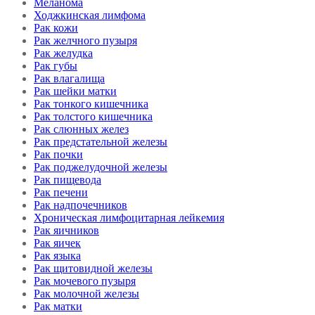
Меланома
Ходжкинская лимфома
Рак кожи
Рак желчного пузыря
Рак желудка
Рак губы
Рак влагалища
Рак шейки матки
Рак тонкого кишечника
Рак толстого кишечника
Рак слюнных желез
Рак предстательной железы
Рак почки
Рак поджелудочной железы
Рак пищевода
Рак печени
Рак надпочечников
Хроническая лимфоцитарная лейкемия
Рак яичников
Рак яичек
Рак языка
Рак щитовидной железы
Рак мочевого пузыря
Рак молочной железы
Рак матки