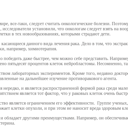
ире, все-таки, следует считать онкологические болезни. Поэто
, исследователи установили, что онкологам следует взять на воо
летки в тех новообразованиях, которыми страдают дети.
асающиеся данного вида лечения рака. Дело в том, что экстракт
и, например, химиотерапия.
победить даже быстрее, чем можно себе представить. Например, 
о пятьдесят процентов клеток нейробластомы. Несомненно, та
твом лабораторных экспериментов. Кроме того, недавно докто
авленные на дальнейшее изучение противоракового агента.
ся нередко, и является распространенной формой рака среди мале
ятствием является тот фактор, что у раковых клеток очень быст
тво является ограничением его эффективности. Группе ученых, 
жает клетки опухоли, и при этом не наносит вреда здоровым кле
но и обладает другими преимуществами. Например, он обеспечива
стерина.