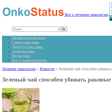
Все о лечении онкологии
Профилактика рака
Симптомы рака
Диагностика рака
Лечение рака
Виды рака
Все о химиотерапии
Лечение онкологии
»
Новости
»
Зеленый чай способен убивать
Зеленый чай способен убивать раковые