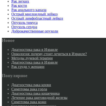
Рак легких
Рак кости
Рак анального канала
Острый миелоидный лейкоз
Острый лимфобластный лейкоз
Опухоль тимуса
Опухоль сердца
Доброкачественные опухоли
Новое
Диагностика рака в Израиле
Онкология: почему стоит лечиться в Израиле?
Методы лучевой терапии
Диагностика рака в Израиле
Рак груди у женщин
Популярное
Диагностика рака крови
Симптомы рака горла
Диагностика рака кишечника
Лечение рака щитовидной железы
Симптомы рака кожи