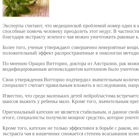
Эксперты считают, что медицинской проблемой номер один в м
способные помочь человеку преодолеть этот недуг. В частности
благодаря экстракту зеленого чая можно уничтожить раковые к
Более того, ученые утверждают совершенно невероятные вещи, к
положительный эффект распространенные в онкологии методик
По мнению Орацио Витторио, доктора из Австралии, рак можно 
модифицированным антиоксидантом катехином было уничтожен
Свои утверждения Витторио подтвердил значительным количес
специалист считает правильным вложить в исследования, напр
Известно, что среди маленьких детей нейробластома встречает
шансов выжить у ребенка мало. Кроме того, значительным преп
Оригинальный катехин не является стабильным, и данное свойс
итоге, специалисты получили мощное средство, которое уничто
Кроме того, катехин не только эффективен в борьбе с раком, 
экстракта чая в кишечнике снижается степень всасывания холе