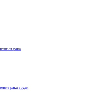
итят от рака
вение рака груди