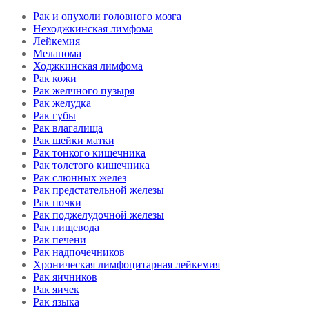
Рак и опухоли головного мозга
Неходжкинская лимфома
Лейкемия
Меланома
Ходжкинская лимфома
Рак кожи
Рак желчного пузыря
Рак желудка
Рак губы
Рак влагалища
Рак шейки матки
Рак тонкого кишечника
Рак толстого кишечника
Рак слюнных желез
Рак предстательной железы
Рак почки
Рак поджелудочной железы
Рак пищевода
Рак печени
Рак надпочечников
Хроническая лимфоцитарная лейкемия
Рак яичников
Рак яичек
Рак языка