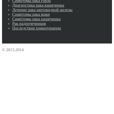
Симптомы рака горла
Диагностика рака кишечника
Лечение рака щитовидной железы
Симптомы рака кожи
Симптомы рака кишечника
Рак надпочечников
Последствия химиотерапии
© 2013-2014