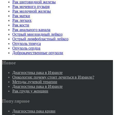
Рак щитовидной железы
Рак мочевого пузыря
Рак молочной железы
Рак матки
Рак легких
Рак кости
Рак анального канала
Острый миелоидный лейкоз
Острый лимфобластный лейкоз
Опухоль тимуса
Опухоль сердца
Доброкачественные опухоли
Новое
Диагностика рака в Израиле
Онкология: почему стоит лечиться в Израиле?
Методы лучевой терапии
Диагностика рака в Израиле
Рак груди у женщин
Популярное
Диагностика рака крови