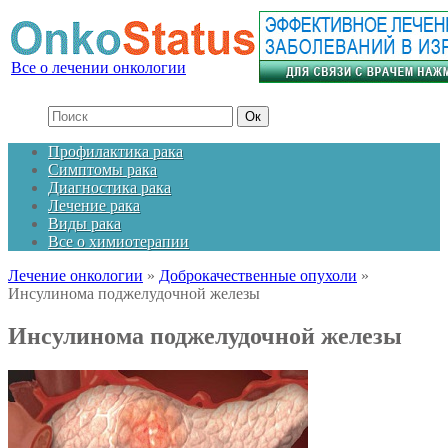
Все о лечении онкологии
Профилактика рака
Симптомы рака
Диагностика рака
Лечение рака
Виды рака
Все о химиотерапии
Лечение онкологии
»
Доброкачественные опухоли
»
Инсулинома поджелудочной железы
Инсулинома поджелудочной железы