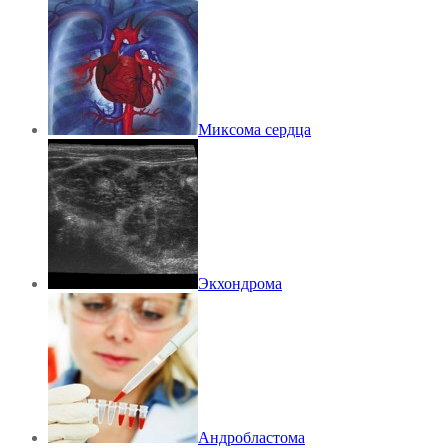
Миксома сердца
Экхондрома
Андробластома