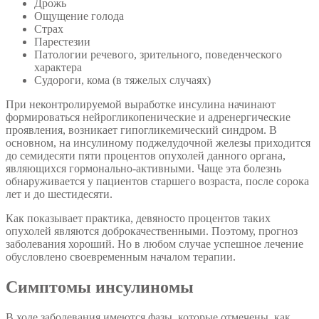
Дрожь
Ощущение голода
Страх
Парестезии
Патологии речевого, зрительного, поведенческого
характера
Судороги, кома (в тяжелых случаях)
При неконтролируемой выработке инсулина начинают
формироваться нейрогликопенические и адренергические
проявления, возникает гипогликемический синдром. В
основном, на инсулиному поджелудочной железы приходится
до семидесяти пяти процентов опухолей данного органа,
являющихся гормонально-активными. Чаще эта болезнь
обнаруживается у пациентов старшего возраста, после сорока
лет и до шестидесяти.
Как показывает практика, девяносто процентов таких
опухолей являются доброкачественными. Поэтому, прогноз
заболевания хороший. Но в любом случае успешное лечение
обусловлено своевременным началом терапии.
Симптомы инсулиномы
В ходе заболевания имеются фазы, которые отмечены, как