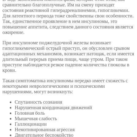
сравнительно благополучные. Им на смену приходят
состояния реактивной гиперадреналинемии, гипогликемии.
Для латентного периода тоже свойственны свои особенности.
Так, единственное проявление в нем инсулиномы, это
повышение аппетита, следствием данного состояния является
ожирение.
При инсулиноме поджелудочной железы возникает
гипогликемический острый приступ, он обусловлен срывом
адаптационных механизмов, возникает натощак, если имеется
длительный перерыв приема пищи, чаще утром. При таком
приступе наблюдается резкое падение количества глюкозы в
крови.
Такая симптоматика инсулиномы нередко имеет схожесть с
некоторыми неврологическими и психическими
нарушениями, могут возникнуть:
Спутанность сознания
Нарушенная координация движений
Головная боль
Мышечная слабость
Галлюцинации
Немотивированная агрессия
Двигательное беспокойство