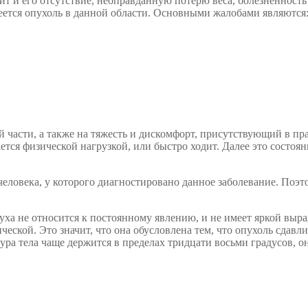
ит и его отсутствие, неоправданную потерю веса, болезненност
меется опухоль в данной области. Основными жалобами являются
й части, а также на тяжесть и дискомфорт, присутствующий в пр
ается физической нагрузкой, или быстро ходит. Далее это состо
 человека, у которого диагностировано данное заболевание. Поэ
ха не относится к постоянному явлению, и не имеет яркой выра
еской. Это значит, что она обусловлена тем, что опухоль сдавл
ра тела чаще держится в пределах тридцати восьми градусов, о