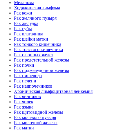
Меланома
Ходжкинская лимфома
Рак кожи
Рак желчного пузыря
Рак желудка
Рак губы
Рак влагалища
Рак шейки матки
Рак тонкого кишечника
Рак толстого кишечника
Рак слюнных желез
Рак предстательной железы
Рак почки
Рак поджелудочной железы
Рак пищевода
Рак печени
Рак надпочечников
Хроническая лимфоцитарная лейкемия
Рак яичников
Рак яичек
Рак языка
Рак щитовидной железы
Рак мочевого пузыря
Рак молочной железы
Рак матки