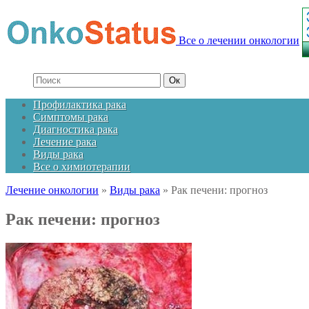
Все о лечении онкологии
Профилактика рака
Симптомы рака
Диагностика рака
Лечение рака
Виды рака
Все о химиотерапии
Лечение онкологии
»
Виды рака
»
Рак печени: прогноз
Рак печени: прогноз