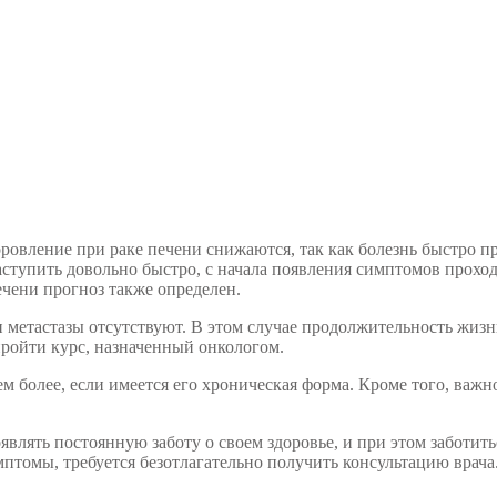
овление при раке печени снижаются, так как болезнь быстро п
тупить довольно быстро, с начала появления симптомов проходи
ечени прогноз также определен.
метастазы отсутствуют. В этом случае продолжительность жизни 
пройти курс, назначенный онкологом.
тем более, если имеется его хроническая форма. Кроме того, в
являть постоянную заботу о своем здоровье, и при этом заботит
томы, требуется безотлагательно получить консультацию врача