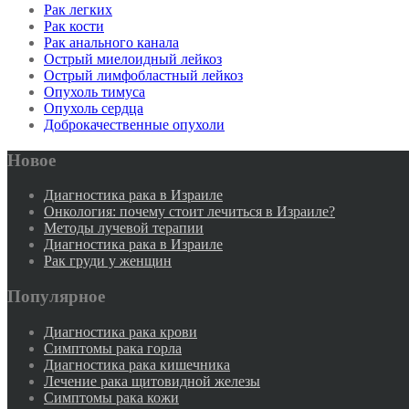
Рак легких
Рак кости
Рак анального канала
Острый миелоидный лейкоз
Острый лимфобластный лейкоз
Опухоль тимуса
Опухоль сердца
Доброкачественные опухоли
Новое
Диагностика рака в Израиле
Онкология: почему стоит лечиться в Израиле?
Методы лучевой терапии
Диагностика рака в Израиле
Рак груди у женщин
Популярное
Диагностика рака крови
Симптомы рака горла
Диагностика рака кишечника
Лечение рака щитовидной железы
Симптомы рака кожи