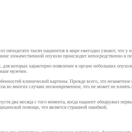
от пятидесяти тысяч пациентов в мире ежегодно узнают, что у н
вание злокачественной опухоли происходит непосредственно в пе
 для которых характерно появление в органе небольших опухоле
ольше мужчин.
енностей клинической картины. Прежде всего, это незаметное н
а во многих случаях несвоевременное, что не может не влиять 
устя два месяца с того момента, когда пациент обнаружил первы
едицинской помощи, что является страшной ошибкой.