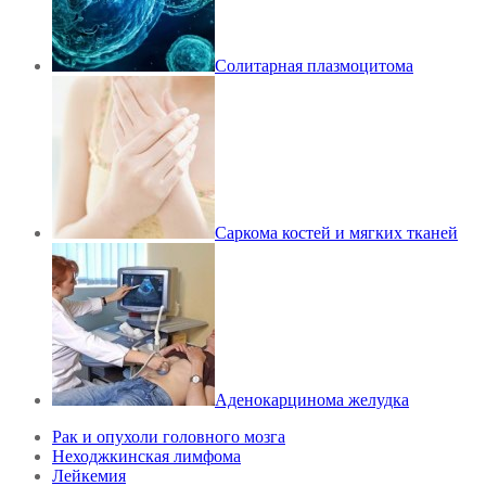
Солитарная плазмоцитома
Саркома костей и мягких тканей
Аденокарцинома желудка
Рак и опухоли головного мозга
Неходжкинская лимфома
Лейкемия