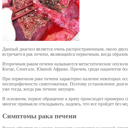
Данный диагноз является очень распространенным, около двухс
встречается рак печени, являющийся первичным, когда образо
Вторичным раком печени называются метастатические опухоли,
Китае, Сенегале, Южной Африке. Причем, среди пациентов б
При первичном раке печени характерно наличие некоторых особ
неспецифичности симптоматики. Поэтому установление диагноз
уже тогда, когда рак печени запущен.
В основном, первое обращение к врачу происходит примерно сп
многие привыкли откладывать, надеясь, что все пройдет без м
Симптомы рака печени