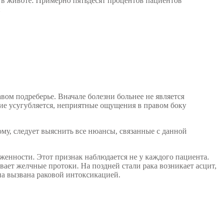
ь в животе. Примерно пятьдесят процентов пациентов
:
авом подреберье. Вначале болезни больнее не является
яние усугубляется, неприятные ощущения в правом боку
тому, следует выяснить все нюансы, связанные с данной
женности. Этот признак наблюдается не у каждого пациента.
ивает желчные протоки. На поздней стали рака возникает асцит,
на вызвана раковой интоксикацией.