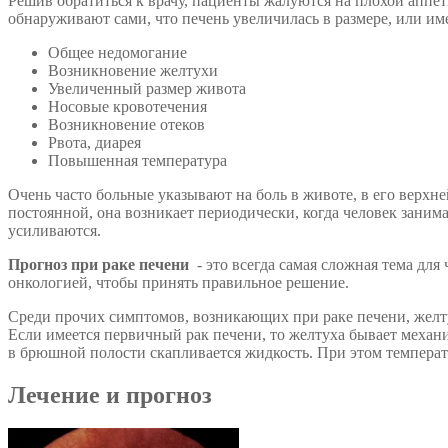
Решив обратиться к врачу, пациенты жалуются на плохой аппет
обнаруживают сами, что печень увеличилась в размере, или и
Общее недомогание
Возникновение желтухи
Увеличенный размер живота
Носовые кровотечения
Возникновение отеков
Рвота, диарея
Повышенная температура
Очень часто больные указывают на боль в животе, в его верхне
постоянной, она возникает периодически, когда человек заним
усиливаются.
Прогноз при раке печени
- это всегда самая сложная тема для
онкологией, чтобы принять правильное решение.
Среди прочих симптомов, возникающих при раке печени, желту
Если имеется первичный рак печени, то желтуха бывает механич
в брюшной полости скапливается жидкость. При этом температу
Лечение и прогноз