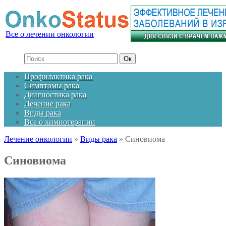
Все о лечении онкологии
Профилактика рака
Симптомы рака
Диагностика рака
Лечение рака
Виды рака
Все о химиотерапии
Лечение онкологии
»
Виды рака
»
Cиновиома
Cиновиома