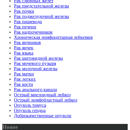
Рак слюнных желез
Рак предстательной железы
Рак почки
Рак поджелудочной железы
Рак пищевода
Рак печени
Рак надпочечников
Хроническая лимфоцитарная лейкемия
Рак яичников
Рак яичек
Рак языка
Рак щитовидной железы
Рак мочевого пузыря
Рак молочной железы
Рак матки
Рак легких
Рак кости
Рак анального канала
Острый миелоидный лейкоз
Острый лимфобластный лейкоз
Опухоль тимуса
Опухоль сердца
Доброкачественные опухоли
Новое