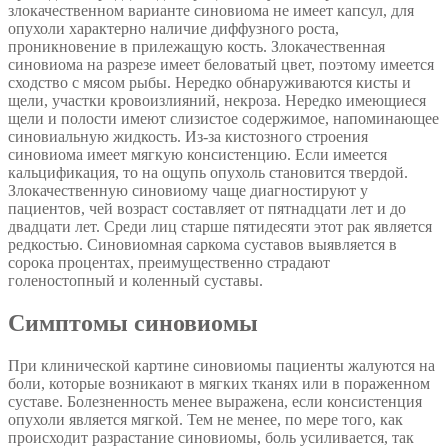
злокачественном варианте синовиома не имеет капсул, для
опухоли характерно наличие диффузного роста,
проникновение в прилежащую кость. Злокачественная
синовиома на разрезе имеет беловатый цвет, поэтому имеется
сходство с мясом рыбы. Нередко обнаруживаются кисты и
щели, участки кровоизлияний, некроза. Нередко имеющиеся
щели и полости имеют слизистое содержимое, напоминающее
синовиальную жидкость. Из-за кистозного строения
синовиома имеет мягкую консистенцию. Если имеется
кальцификация, то на ощупь опухоль становится твердой.
Злокачественную синовиому чаще диагностируют у
пациентов, чей возраст составляет от пятнадцати лет и до
двадцати лет. Среди лиц старше пятидесяти этот рак является
редкостью. Синовиомная саркома суставов выявляется в
сорока процентах, преимущественно страдают
голеностопный и коленный суставы.
Симптомы синовиомы
При клинической картине синовиомы пациенты жалуются на
боли, которые возникают в мягких тканях или в пораженном
суставе. Болезненность менее выражена, если консистенция
опухоли является мягкой. Тем не менее, по мере того, как
происходит разрастание синовиомы, боль усиливается, так