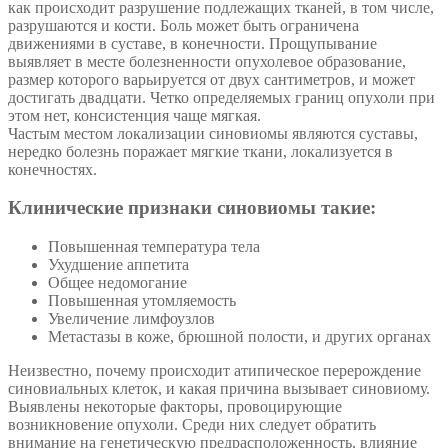
как происходит разрушение подлежащих тканей, в том числе,
разрушаются и кости. Боль может быть ограничена
движениями в суставе, в конечности. Прощупывание
выявляет в месте болезненности опухолевое образование,
размер которого варьируется от двух сантиметров, и может
достигать двадцати. Четко определяемых границ опухоли при
этом нет, консистенция чаще мягкая.
Частым местом локализации синовиомы являются суставы,
нередко болезнь поражает мягкие ткани, локализуется в
конечностях.
Клинические признаки синовиомы такие:
Повышенная температура тела
Ухудшение аппетита
Общее недомогание
Повышенная утомляемость
Увеличение лимфоузлов
Метастазы в коже, брюшной полости, и других органах
Неизвестно, почему происходит атипическое перерождение
синовиальных клеток, и какая причина вызывает синовиому.
Выявлены некоторые факторы, провоцирующие
возникновение опухоли. Среди них следует обратить
внимание на генетическую предрасположенность, влияние